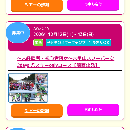
お申し込み
ツアーの詳細
AW2619
募集中
2026年12月12日(土)～13日(日)
関西
子どものスキーキャンプ、年長さんＯＫ
～未経験者・初心者限定～六甲山スノーパーク
2days ①スキーonlyコース【関西出発】
お申し込み
ツアーの詳細