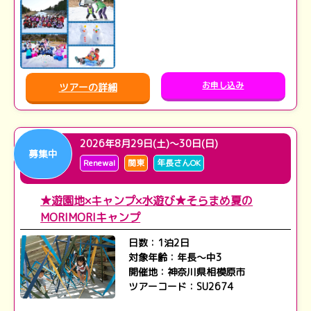
お申し込み
ツアーの詳細
2026年8月29日(土)～30日(日)
募集中
Renewal
関東
年長さんOK
★遊園地×キャンプ×水遊び★そらまめ夏の
MORIMORIキャンプ
日数：1泊2日
対象年齢：年長～中3
開催地：神奈川県相模原市
ツアーコード：SU2674