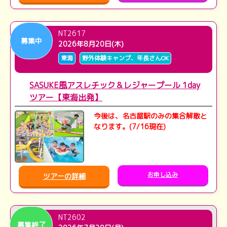
NT2617
募集中
2026年8月20日(木)
東海
野外体験キャンプ、年長さんOK
SASUKE風アスレチック＆レジャープール 1day
ツアー【東海出発】
今後は、名古屋駅のみの集合解散と
なります。(7/16現在)
お申し込み
ツアーの詳細
NT2602
募集終了