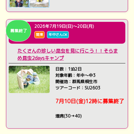
2026年7月19日(日)～20日(月)
募集終了
関東
年中さんOK
たくさんの珍しい昆虫を見に行こう！！そらま
め昆虫2daysキャンプ
日数：1泊2日
対象年齢：年中～中3
開催地：群馬県桐生市
ツアーコード：SU2603
7月10日(金)12時に募集終了
増席(30→40)