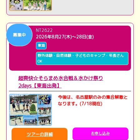
NT2622
募集中
2026年8月27(木)～28日(金)
東海
野外体験・自然体験・子どものキャンプ・年長さん
OK
超爽快☆そらまめ水合戦＆水かけ祭り
2days【東海出発】
今後は、名古屋駅のみの集合解散と
なります。(7/18現在)
お申し込み
ツアーの詳細