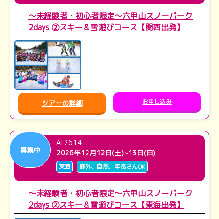
～未経験者・初心者限定～六甲山スノーパーク
2days ②スキー＆雪遊びコース【関西出発】
お申し込み
ツアーの詳細
AT2614
募集中
2026年12月12日(土)~13日(日)
東海
野外、自然、年長さんOK
～未経験者・初心者限定～六甲山スノーパーク
2days ②スキー＆雪遊びコース【東海出発】