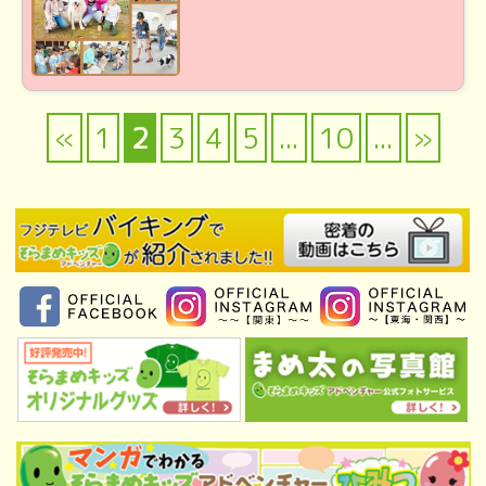
«
1
2
3
4
5
...
10
...
»