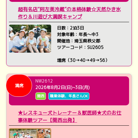
超有名店“阿左美冷蔵”の本格体験☆天然かき氷
作り＆川遊び大満喫キャンプ
日数：2泊3日
対象年齢：年長～中3
開催地：埼玉県秩父郡
ツアーコード：SU2605
増席（30→40→49→56）
NW2612
満席
2026年8月2日(日)~3日(月)
関西
職業体験、年長さんOK
★レスキュー犬トレーナー＆獣医師★犬のお仕
事体験ツアー【関西出発】