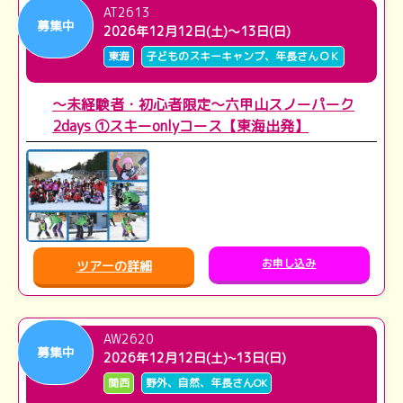
AT2613
募集中
2026年12月12日(土)～13日(日)
東海
子どものスキーキャンプ、年長さんＯＫ
～未経験者・初心者限定～六甲山スノーパーク
2days ①スキーonlyコース【東海出発】
お申し込み
ツアーの詳細
AW2620
募集中
2026年12月12日(土)~13日(日)
関西
野外、自然、年長さんOK