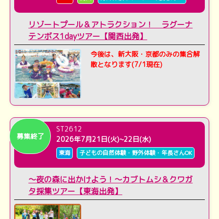
リゾートプール＆アトラクション！ ラグーナ
テンボス1dayツアー【関西出発】
今後は、新大阪・京都のみの集合解
散となります(7/1現在)
ST2612
募集終了
2026年7月21日(火)~22日(水)
東海
子どもの自然体験・野外体験・年長さんOK
～夜の森に出かけよう！～カブトムシ＆クワガ
タ採集ツアー【東海出発】