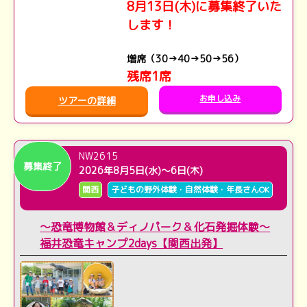
8月13日(木)に募集終了いた
します！
増席（30→40→50→56）
残席1席
お申し込み
ツアーの詳細
NW2615
募集終了
2026年8月5日(水)～6日(木)
関西
子どもの野外体験・自然体験・年長さんOK
～恐竜博物館＆ディノパーク＆化石発掘体験～
福井恐竜キャンプ2days【関西出発】