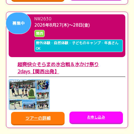
NW2630
募集中
2026年8月27(木)～28日(金)
関西
野外体験・自然体験・子どものキャンプ・年長さん
OK
超爽快☆そらまめ水合戦＆水かけ祭り
2days【関西出発】
お申し込み
ツアーの詳細