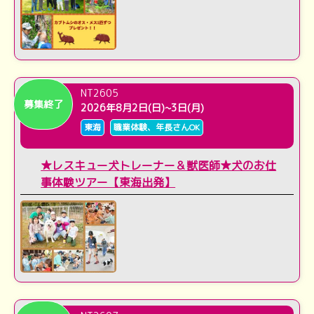
NT2605
募集終了
2026年8月2日(日)~3日(月)
東海
職業体験、年長さんOK
★レスキュー犬トレーナー＆獣医師★犬のお仕
事体験ツアー【東海出発】