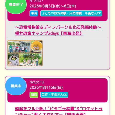
NT2607
募集終了
2026年8月5日(水)～6日(木)
東海
子どもの野外体験・自然体験・年長さんOK
～恐竜博物館＆ディノパーク＆化石発掘体験～
福井恐竜キャンプ2days【東海出発】
NW2619
募集中
2026年8月16日(日)
関西
工作・年長さんOK
頭脳をフル回転！“ピタゴラ装置”＆“ロケットラ
ンチャー” 動く工作ツアー【関西出発】