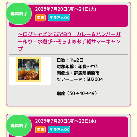
2026年7月20日(月)～21日(火)
募集終了
関東
年長さんOK
～ログキャビンにお泊り・カレー＆ハンバーガ
ー作り・水遊び～そらまめお手軽サマーキャン
プ
日数：1泊2日
対象年齢：年長～中3
開催地：群馬県前橋市
ツアーコード：SU2604
増席（30→40→49）
2026年7月20日(月)～22日(水)
募集終了
関東
年長さんOK