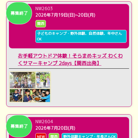
NW2603
募集終了
2026年7月19日(日)~20日(月)
関西
子どものキャンプ・野外体験、自然体験、年中さん
OK
お手軽アウトドア体験！そらまめキッズ わくわ
くサマーキャンプ 2days【関西出発】
NW2604
募集終了
2026年7月20日(月)
NEW
関西
野外体験キャンプ・年長さんOK