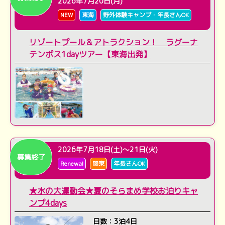
2026年7月20日(月)
NEW
東海
野外体験キャンプ・年長さんOK
リゾートプール＆アトラクション！ ラグーナ
テンボス1dayツアー【東海出発】
2026年7月18日(土)～21日(火)
募集終了
Renewal
関東
年長さんOK
★水の大運動会★夏のそらまめ学校お泊りキャ
ンプ4days
日数：3泊4日