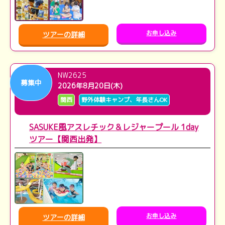
お申し込み
ツアーの詳細
NW2625
募集中
2026年8月20日(木)
関西
野外体験キャンプ、年長さんOK
SASUKE風アスレチック＆レジャープール 1day
ツアー【関西出発】
お申し込み
ツアーの詳細