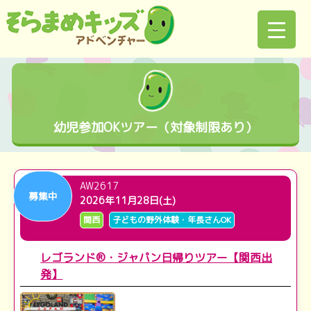
幼児参加OKツアー（対象制限あり）
AW2617
募集中
2026年11月28日(土)
関西
子どもの野外体験・年長さんOK
レゴランド®・ジャパン日帰りツアー【関西出
発】