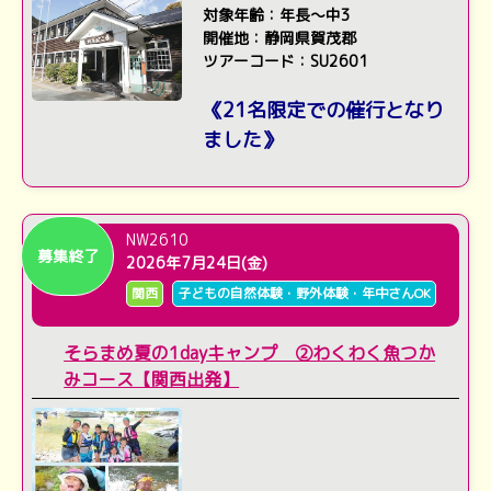
対象年齢：年長～中3
開催地：静岡県賀茂郡
ツアーコード：SU2601
《21名限定での催行となり
ました》
NW2610
募集終了
2026年7月24日(金)
関西
子どもの自然体験・野外体験・年中さんOK
そらまめ夏の1dayキャンプ ②わくわく魚つか
みコース【関西出発】