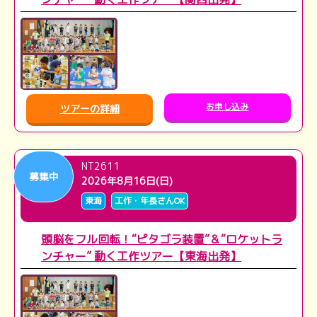
お申し込み
ツアーの詳細
NT2611
募集中
2026年8月16日(日)
東海
工作・年長さんOK
頭脳をフル回転！“ピタゴラ装置”＆“ロケットラ
ンチャー” 動く工作ツアー【東海出発】