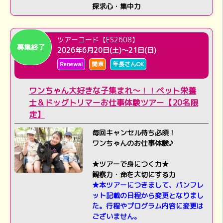
探求心・集中力
ツアーコード【ES2608】
募集終了
2026年6月20日(土)～21日(日)
Renewal
関東
年長さんOK
ワンちゃん大好きな子集まれ～！！ペット栄養
士＆ドッグトリマーお仕事体験ツアー【20名限
定】
毎回キャンセル待ち必須！
ワンちゃんのお仕事体験♪
★ツアーで身につく力★
観察力・命を大切にする力
★本ツアーにつきまして、パンフレ
ット記載の日程から変更となりまし
た。行程やプログラム内容に変更は
ございません。