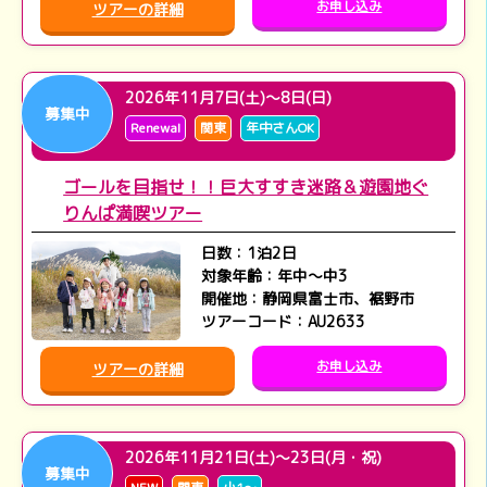
お申し込み
ツアーの詳細
2026年11月7日(土)～8日(日)
募集中
Renewal
関東
年中さんOK
ゴールを目指せ！！巨大すすき迷路＆遊園地ぐ
りんぱ満喫ツアー
日数：1
泊2日
対象年齢：年中～中3
開催地：静岡県富士市、裾野市
ツアーコード：AU2633
お申し込み
ツアーの詳細
2026年11月21日(土)～23日(月・祝)
募集中