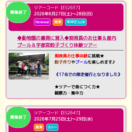
ツアーコード【ES2637】
募集終了
2026年6月27日(土)～28日(日)
Renewal
関東
年中さんOK
◆動物園の裏側に潜入◆飼育員のお仕事＆屋内
プール＆宇都宮餃子づくり体験ツアー
飼育員お仕事体験
に挑戦★
餃子作り
や
プール
も楽しめます♪
《17名での限定催行となりました》
★ツアーで身につく力★
観察力・集中力
ツアーコード【ES2647】
募集終了
2026年7月25日(土)～29日(水)
関東
小1～