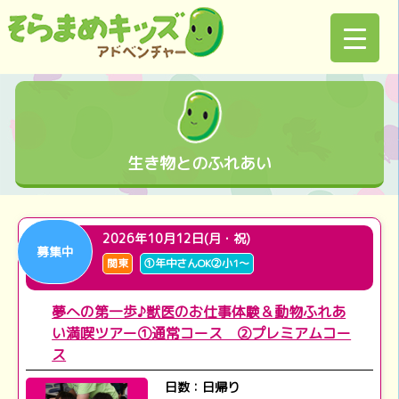
生き物とのふれあい
2026年10月12日(月・祝)
募集中
関東
①年中さんOK②小1～
夢への第一歩♪獣医のお仕事体験＆動物ふれあ
い満喫ツアー①通常コース ②プレミアムコー
ス
日数：日帰り