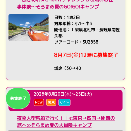
事体験～そらまめ夏のGO!GO!キャンプ
日数：1泊2日
対象年齢：小1～中3
開催地：山梨県北杜市・長野県南佐
久郡
ツアーコード：SU2658
8月7日(金)12時に募集終了
増席（30→40
2026年8月20日(木)～25日(火)
募集終了
NEW
関東
小1～
夜発大型客船で行く！！≪東京→四国→関西の
旅へ≫そらまめ夏の大冒険キャンプ