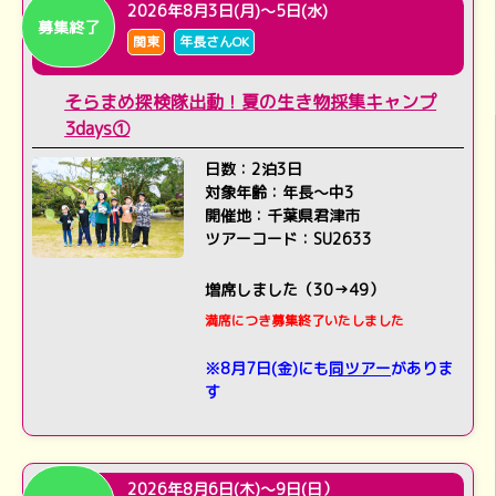
2026年8月3日(月)～5日(水)
募集終了
関東
年長さんOK
そらまめ探検隊出動！夏の生き物採集キャンプ
3days①
日数：2泊3日
対象年齢：年長～中3
開催地：千葉県君津市
ツアーコード：SU2633
増席しました（30→49）
満席につき募集終了いたしました
※8月7日(金)にも
同ツアー
がありま
す
2026年8月6日(木)～9日(日）