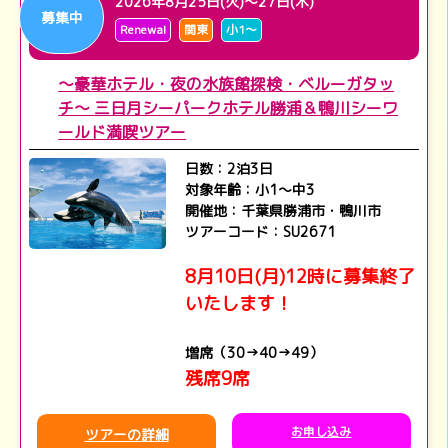
2026年8月25日(火)～27日(木)
募集中
Renewal
関東
小1～
～豪華ホテル・夜の水族館探検・ベルーガタッ
チ～ 三日月シーパークホテル勝浦＆鴨川シーワ
ールド満喫ツアー
日数：2泊3日
対象年齢：小1～中3
開催地：千葉県勝浦市・鴨川市
ツアーコード：SU2671
8月10日(月)12時に募集終了
いたします！
増席（30→40→49）
残席9席
お申し込み
ツアーの詳細