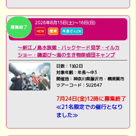
2026年8月15日(土)～16日(日)
募集終了
NEW
関東
年長さんOK
～新江ノ島水族館・バックヤード見学・イルカ
ショー・磯遊び～海の生き物探偵団キャンプ
日数：1泊2日
対象年齢：年長～中3
開催地：神奈川県藤沢市・横須賀市
ツアーコード：SU2647
7月24日(金)12時に募集終了
≪21名限定での催行となり
ました≫