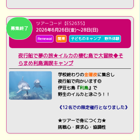
ツアーコード【ES2635】
募集終了
2026年6月26日(金)～28日(日)
Renewal
関東
子どものキャンプ 野外体験
夜行船で夢の旅★イルカの棲む島で大冒険◆そ
らまめ利島満喫キャンプ
学校終わりの
金曜夜
に集合し
夜行船で向かいます◎
伊豆七島『
利島
』で
野生のイルカと泳ごう！！
《12名での限定催行となりました》
★ツアーで身につく力★
挑戦心・探求心・協調性