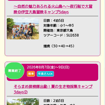
～自然の魅力あふれる火山島へ～夜行船で大冒
険◎伊豆大島冒険キャンプ5days
日数：4泊5日
対象年齢：小1～中3
開催地：東京都大島
ツアーコード：SU2638
増席（30→40→45）
2026年8月7日(金)～9日(日)
募集終了
関東
年長さんOK
そらまめ探検隊出動！夏の生き物採集キャンプ
3days➁
日数：2泊3日