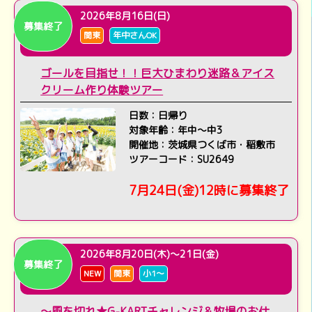
2026年8月16日(日)
募集終了
関東
年中さんOK
ゴールを目指せ！！巨大ひまわり迷路＆アイス
クリーム作り体験ツアー
日数：日帰り
対象年齢：年中～中3
開催地：茨城県つくば市・稲敷市
ツアーコード：SU2649
7月24日(金)12時に募集終了
2026年8月20日(木)～21日(金)
募集終了
NEW
関東
小1～
～風を切れ★G-KARTチャレンジ＆牧場のお仕