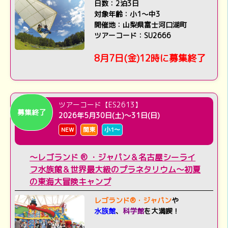
日数：2泊3日
対象年齢：小1～中3
開催地：
山梨県富士河口湖町
ツアーコード：SU2666
8月7日(金)12時に募集終了
ツアーコード【ES2613】
募集終了
2026年5月30日(土)～31日(日)
NEW
関東
小1～
～レゴランド ® ・ジャパン＆名古屋シーライ
フ水族館＆世界最大級のプラネタリウム～初夏
の東海大冒険キャンプ
レゴランド®・ジャパン
や
水族館
、
科学館
を大満喫！