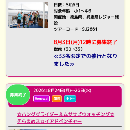
日数：5泊6日
対象年齢：小1～中3
開催地：徳島県、兵庫県レジャー施
設
ツアーコード：SU2661
8月3日(月)12時に募集終了
増席（30→33）
≪33名限定での催行となり
ました≫
2026年8月24日(月)～26日(水)
募集終了
Renewal
関東
小1～
☆ハンググライダー＆ムササビウォッチング☆
そらまめスカイアドベンチャー