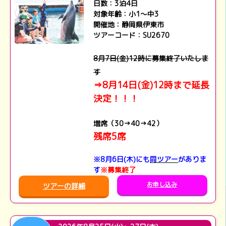
日数：3泊4日
対象年齢：小1～中3
開催地：静岡県伊東市
ツアーコード：SU2670
8月7日(金)12時に募集終了いたしま
す
⇒8月14日(金)12時まで延長
決定！！！
増席（30→40→42）
残席5席
※8月6日(木)にも
同ツアー
がありま
す
※募集終了
お申し込み
ツアーの詳細