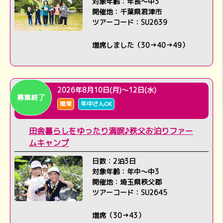
対象年齢：年長～中3
開催地：千葉県君津市
ツアーコード：SU2639
増席しました（30→40→49）
2026年8月10日(月)～12日(水)
募集終了
関東
年中さんOK
田舎暮らしをゆったり満喫♪秩父お泊りファー
ムキャンプ
日数：2泊3日
対象年齢：年中～中3
開催地：埼玉県秩父郡
ツアーコード：SU2645
増席（30→43）