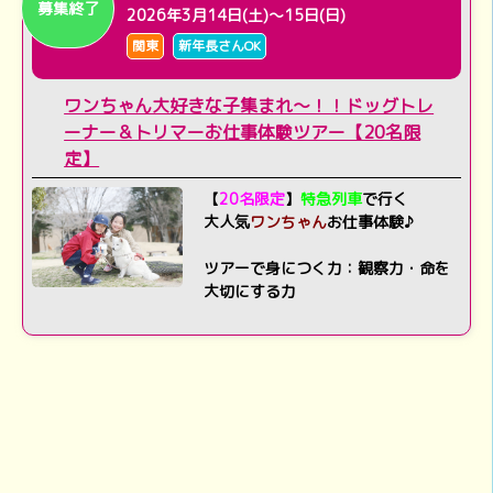
募集終了
2026年3月14日(土)～15日(日)
関東
新年長さんOK
ワンちゃん大好きな子集まれ～！！ドッグトレ
ーナー＆トリマーお仕事体験ツアー【20名限
定】
【
20名限定
】
特急列車
で行く
大人気
ワンちゃん
お仕事体験♪
ツアーで身につく力：観察力・命を
大切にする力
ツアーコード【SP2639/SP2640】
2026年3月31日(火)～4月2日(木)
関東
新年長さんOK