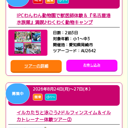
NEW
関東
小1～
IPCわんわん動物園で獣医師体験＆『名古屋港
水族館』満喫♪わくわく動物キャンプ
日数：2泊3日
対象年齢：小1～中3
開催地：愛知県岡崎市
ツアーコード：AU2642
お申し込み
ツアーの詳細
2026年8月24日(月)～27日(木）
募集中
関東
小1～
イルカたちと泳ごう♪ドルフィンスイム＆イル
カトレーナー体験ツアー②