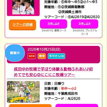
対象年齢：①年中～中3②小1～中3
開催地：①②茨城県稲敷郡
②茨城県土浦市
ツアーコード：①AU2619②AU2620
お申し込み
お申し込み
ツアーの詳細
【AU2619】通常コース
【AU2620】プレミアム
コース
2026年10月25日(日)
募集中
NEW
関東
年中さんOK
成田ゆめ牧場で芋ほり体験＆動物ふれあい♪初
めてでも安心◎にこにこ牧場ツアー
日数：日帰り
対象年齢：
年中～小2
開催地：千葉県成田市
ツアーコード：AU2626