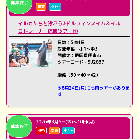
募集終了
関東
小1～
イルカたちと泳ごう♪ドルフィンスイム＆イル
カトレーナー体験ツアー①
日数：3泊4日
対象年齢：小1～中3
開催地：静岡県伊東市
ツアーコード：SU2637
増席（30→40→42）
※8月24日(月)にも
同ツアー
がありま
す
2026年8月6日(木)～10日(月)
募集終了
NEW
関東
小1～