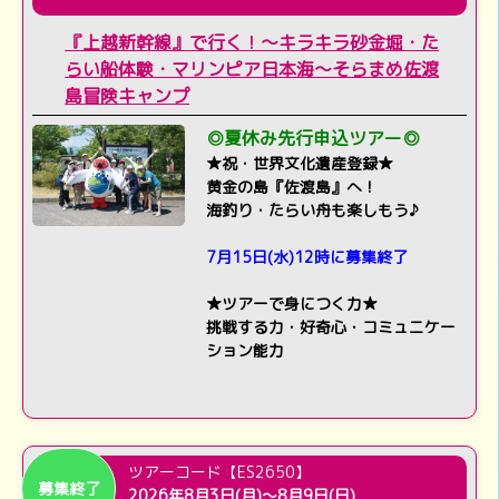
『上越新幹線』で行く！～キラキラ砂金堀・た
らい船体験・マリンピア日本海～そらまめ佐渡
島冒険キャンプ
◎夏休み先行申込ツアー◎
★祝・世界文化遺産登録★
黄金の島『佐渡島』へ！
海釣り・たらい舟も楽しもう♪
7月15日(水)12時に募集終了
★ツアーで身につく力★
挑戦する力・好奇心・コミュニケー
ション能力
ツアーコード【ES2650】
募集終了
2026年8月3日(月)～8月9日(日)