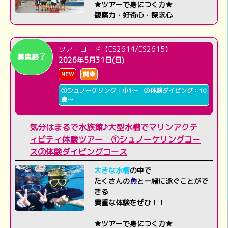
★ツアーで身につく力★
観察力・好奇心・探求心
ツアーコード【ES2614/ES2615】
募集終了
2026年5月31日(日)
NEW
関東
①シュノーケリング：小1～ ②体験ダイビング：10
歳～
気分はまるで水族館♪大型水槽でマリンアクテ
ィビティ体験ツアー ①シュノーケリングコー
ス②体験ダイビングコース
大きな水槽
の中で
たくさんの
魚
と一緒に泳ぐことがで
きる
貴重な体験をぜひ！！
★ツアーで身につく力★