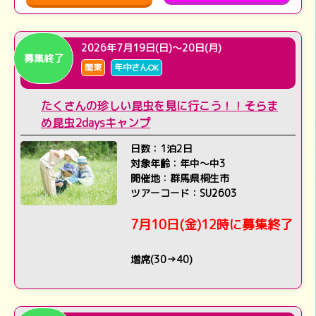
2026年7月19日(日)～20日(月)
募集終了
関東
年中さんOK
たくさんの珍しい昆虫を見に行こう！！そらま
め昆虫2daysキャンプ
日数：1泊2日
対象年齢：年中～中3
開催地：群馬県桐生市
ツアーコード：SU2603
7月10日(金)12時に募集終了
増席(30→40)