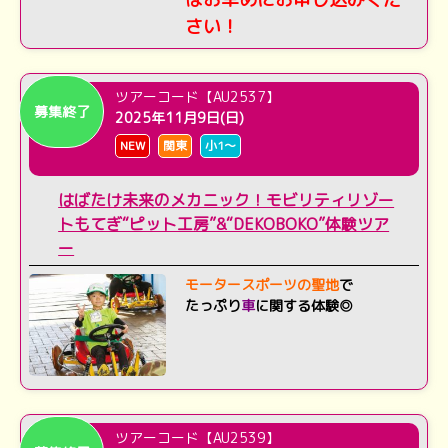
さい！
ツアーコード【AU2537】
募集終了
2025年11月9日(日)
NEW
関東
小1～
はばたけ未来のメカニック！モビリティリゾー
トもてぎ“ピット工房”&“DEKOBOKO”体験ツア
ー
モータースポーツの聖地
で
たっぷり
車
に関する体験◎
ツアーコード【AU2539】