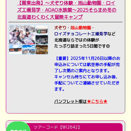
【関東出発】～犬ぞり体験・旭山動物園・ロイ
ズ工場見学・AOAO水族館～2025そらまめ冬の
北海道わくわく大冒険キャンプ
犬ぞり
・
旭山動物園
・
ロイズチョコレート
工場見学
など
北海道ならではの体験が
たっぷり詰まった5日間です◎
【重要】2025年11月26日以降のお
申込みについては航空券の手配が完
了し次第のご案内となります。
キャンセル待ちにてお申し込み後、
手配についてご連絡させていただき
ます。
パンフレット版は
★
こちら★
ツアーコード【WI2642】