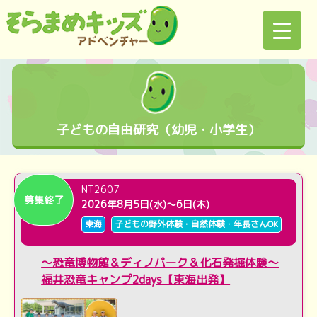
子どもの自由研究（幼児・小学生）
NT2607
募集終了
2026年8月5日(水)～6日(木)
東海
子どもの野外体験・自然体験・年長さんOK
～恐竜博物館＆ディノパーク＆化石発掘体験～
福井恐竜キャンプ2days【東海出発】