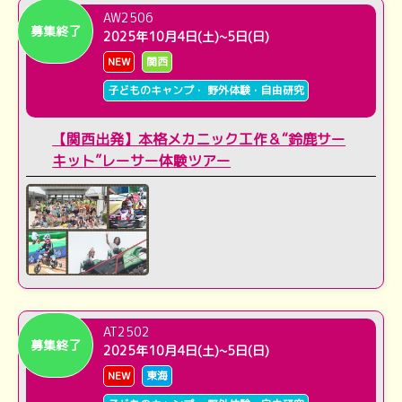
AW2506
募集終了
2025年10月4日(土)~5日(日)
NEW
関西
子どものキャンプ・ 野外体験・自由研究
【関西出発】本格メカニック工作＆“鈴鹿サー
キット”レーサー体験ツアー
AT2502
募集終了
2025年10月4日(土)~5日(日)
NEW
東海