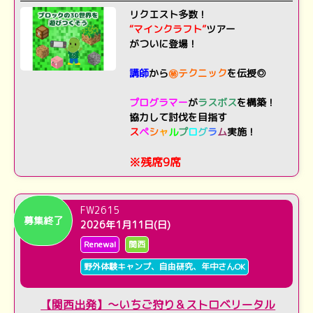
リクエスト多数！
“マインクラフト”
ツアー
がついに登場！
講師
から
㊙
テクニック
を伝授
◎
プログラマー
が
ラスボス
を構築！
協力して討伐を目指す
ス
ペ
シ
ャ
ル
プ
ロ
グ
ラ
ム
実施！
※残席9席
FW2615
募集終了
2026年1月11日(日)
Renewal
関西
野外体験キャンプ、自由研究、年中さんOK
【関西出発】～いちご狩り＆ストロベリータル