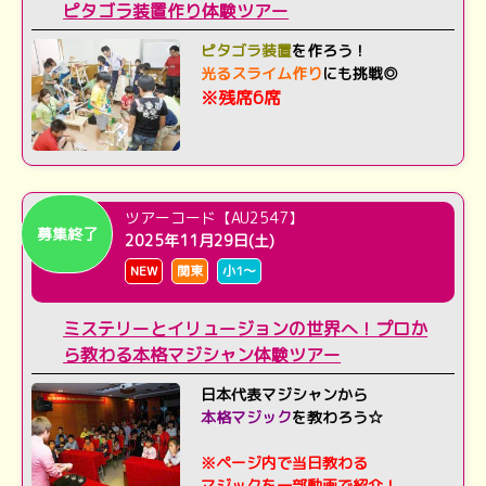
ピタゴラ装置作り体験ツアー
ピタゴラ装置
を作ろう！
光るスライム作り
にも挑戦◎
※残席6席
ツアーコード【AU2547】
募集終了
2025年11月29日(土)
NEW
関東
小1～
ミステリーとイリュージョンの世界へ！プロか
ら教わる本格マジシャン体験ツアー
日本代表マジシャンから
本格マジック
を教わろう☆
※ページ内で当日教わる
マジックを一部動画で紹介！