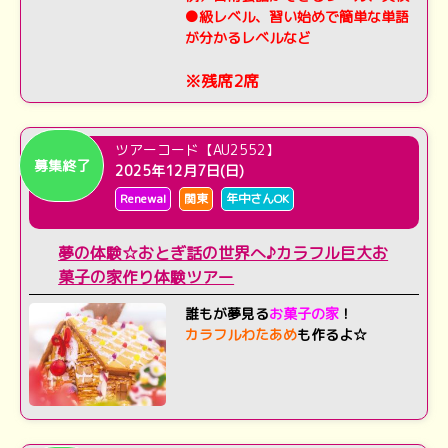
●級レベル、習い始めで簡単な単語
が分かるレベルなど
※残席2席
ツアーコード【AU2552】
募集終了
2025年12月7日(日)
Renewal
関東
年中さんOK
夢の体験☆おとぎ話の世界へ♪カラフル巨大お
菓子の家作り体験ツアー
誰もが夢見る
お菓子の家
！
カラフルわたあめ
も作るよ☆