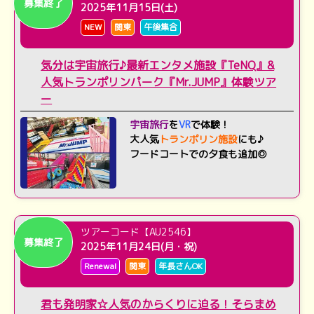
募集終了
2025年11月15日(土)
NEW
関東
午後集合
気分は宇宙旅行♪最新エンタメ施設『TeNQ』&
人気トランポリンパーク『Mr.JUMP』体験ツア
ー
宇宙旅行
を
VR
で体験！
大人気
トランポリン施設
にも♪
フードコートでの夕食も追加◎
ツアーコード【AU2546】
募集終了
2025年11月24日(月・祝)
Renewal
関東
年長さんOK
君も発明家☆人気のからくりに迫る！そらまめ