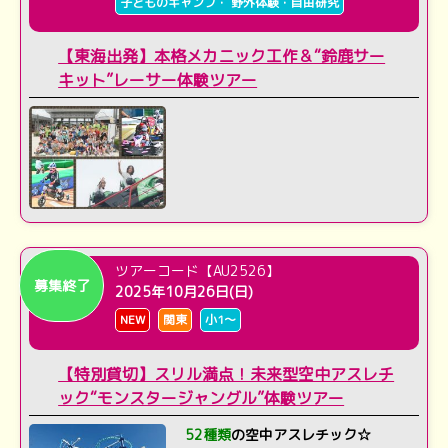
子どものキャンプ・ 野外体験・自由研究
【東海出発】本格メカニック工作＆“鈴鹿サー
キット”レーサー体験ツアー
ツアーコード【AU2526】
募集終了
2025年10月26日(日)
NEW
関東
小1～
【特別貸切】スリル満点！未来型空中アスレチ
ック“モンスタージャングル”体験ツアー
52種類
の空中アスレチック☆