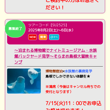
ださい！
ツアーコード【SU2525】
募集終了
2025年8月2日(土)～6日(水）
NEW
関東
小1～
～泊まれる博物館でナイトミュージアム・水族
館バックヤード見学～そらまめ島根大冒険キャ
ンプ
博物館宿泊
×
水族館の裏側見学
島根でしかできない体験を★
※満席（今後はキャンセル待ちでの
受付となります）
7/15(火)11：00でお申込