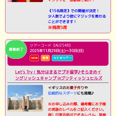
《15名限定》での開催が決定！
少人数でより密にマジックを教わる
ことができます！
※残席5席
ツアーコード【AU2548】
募集終了
2025年11月29日(土)～30日(日)
NEW
関東
ＮＥＷツアー
Let’s Try！気分はまるでプチ留学♪そらまめイ
ングリッシュキャンプ inブリティッシュヒルズ
イギリスの
お菓子作り
や
伝統的なスポーツ
にも挑戦♪
※お申し込みの際、備考欄にお子様
の英語のレベルをご記入ください。
例）日常会話ができるレベル、英検