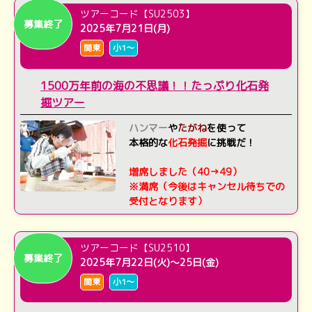
ツアーコード【SU2503】
募集終了
2025年7月21日(月)
関東
小1～
1500万年前の海の不思議！！たっぷり化石発
掘ツアー
ハンマー
や
たがね
を使って
本格的な
化石発掘
に挑戦だ！
増席しました（40→49）
※満席（今後はキャンセル待ちでの
受付となります）
ツアーコード【SU2510】
募集終了
2025年7月22日(火)～25日(金)
関東
小1～