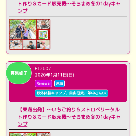
ト作り＆カード販売機～そらまめ冬の1dayキャ
ンプ
FT2607
募集終了
2026年1月11日(日)
Renewal
東海
野外体験キャンプ、自由研究、年中さんOK
【東海出発】～いちご狩り＆ストロベリータル
ト作り＆カード販売機～そらまめ冬の1dayキャ
ンプ