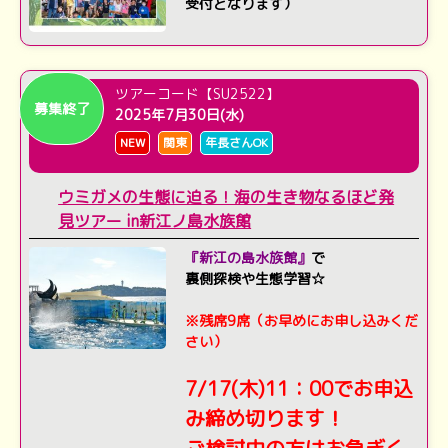
受付となります）
ツアーコード【SU2522】
募集終了
2025年7月30日(水)
NEW
関東
年長さんOK
ウミガメの生態に迫る！海の生き物なるほど発
見ツアー in新江ノ島水族館
『新江の島水族館』
で
裏側探検や生態学習☆
※残席9席（お早めにお申し込みくだ
さい）
7/17(木)11：00でお申込
み締め切ります！
ご検討中の方はお急ぎく