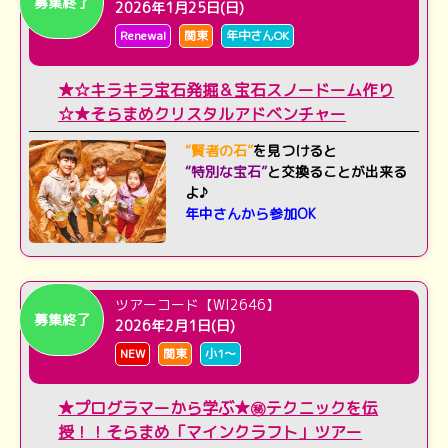
募集終了
2026年1月25日(日)
Renewal
関東
年中さんOK
★☆キラキラ宝石発掘＆宝石スノードーム作り
☆★そらまめクリスタルアドベンチャー
“賢者の石”
を見つけると
“特別な宝石”
と交換る
ことが出来る
よ♪
年中さんから参加OK
ツアーコード【WI2646】
募集終了
2026年2月1日(日)
NEW
関東
小1～
★プログラマーから学ぶ★㊙テクニックを伝
授！！そらまめ「マインクラフト」ツアー