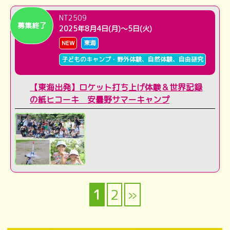
NT2509
募集終了
2025年8月4日(月)～5日(火)
NEW
東海
子どものキャンプ・野外体験、自然体験、自由研究
【東海出発】ロケット打ち上げ体験＆世界記録
の紙ヒコーキ 安曇野サマーキャンプ
1
2
»