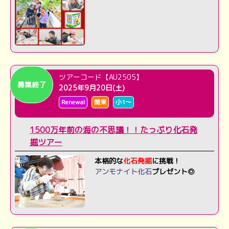
ツアーコード【AU2505】
募集終了
2025年9月20日(土)
Renewal
関東
小1～
1500万年前の海の不思議！！たっぷり化石発
掘ツアー
本格的な
化石発掘
に挑戦！
アンモナイト化石
プレゼント◎