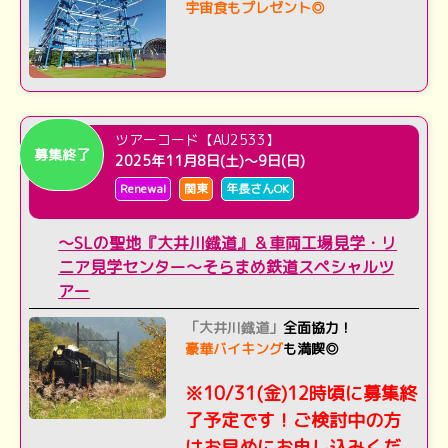
宇宙食もプレゼント◎
ツアーコード【AU2533】
募集終了
2025年11月8日(土)～9日(日)
Renewal
関東
年長さんOK
～SLの聖地『大井川鐡道』＆車両工場見学・リ
ニア見学センター～そらまめ鉄道スペシャルツ
アー
「大井川鐡道」
全面協力！
豪華バイキング
も満喫◎
※10/31(金)12時頃に募集終
了予定です！ご検討中の方
はお早めにお申し込みくだ