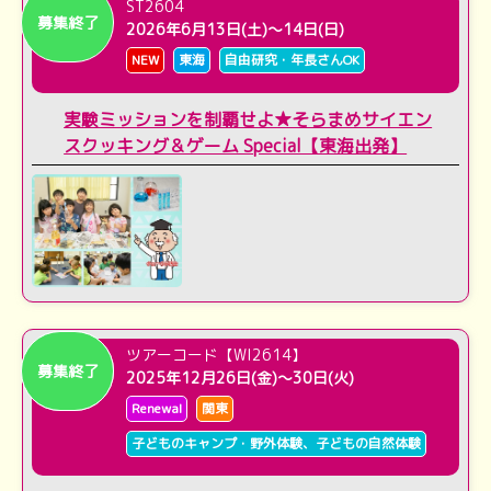
ST2604
募集終了
2026年6月13日(土)～14日(日)
NEW
東海
自由研究・年長さんOK
実験ミッションを制覇せよ★そらまめサイエン
スクッキング＆ゲーム Special【東海出発】
ツアーコード【WI2614】
募集終了
募集中
2025年12月26日(金)～30日(火)
Renewal
関東
子どものキャンプ・野外体験、子どもの自然体験