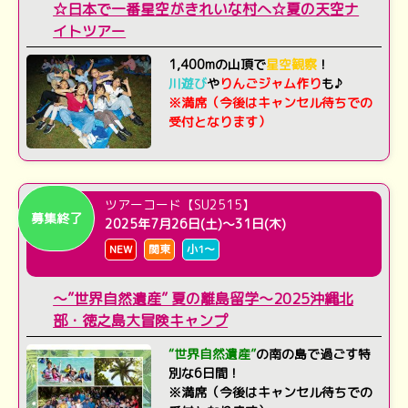
☆日本で一番星空がきれいな村へ☆夏の天空ナ
イトツアー
1,400mの山頂で
星空観察
！
川遊び
や
りんごジャム作り
も♪
※満席（今後はキャンセル待ちでの
受付となります）
ツアーコード【SU2515】
募集終了
2025年7月26日(土)～31日(木)
NEW
関東
小1～
～”世界自然遺産” 夏の離島留学～2025沖縄北
部・徳之島大冒険キャンプ
“世界自然遺産”
の南の島で過ごす特
別な6日間！
※満席（今後はキャンセル待ちでの