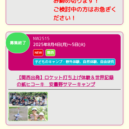
み締め切ります！
ご検討中の方はお急ぎく
ださい！
NW2515
募集終了
2025年8月4日(月)～5日(火)
NEW
関西
子どものキャンプ・野外体験、自然体験、自由研究
【関西出発】ロケット打ち上げ体験＆世界記録
の紙ヒコーキ 安曇野サマーキャンプ