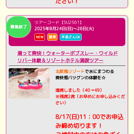
ださい！
ツアーコード【SU2561】
募集終了
2025年8月24日(日)～26日(火)
NEW
関東
年長さんOK
滑って爽快！ウォーターボブスレー・ワイルド
リバー体験＆リゾートホテル満喫ツアー
北欧風リゾート
で水にまつわる
爽快感バツグンの体験を☆
増席しました（40→49）
※残席2席（お早めにお申し込みくだ
さい）
8/17(日)11：00でお申込
み締め切ります！