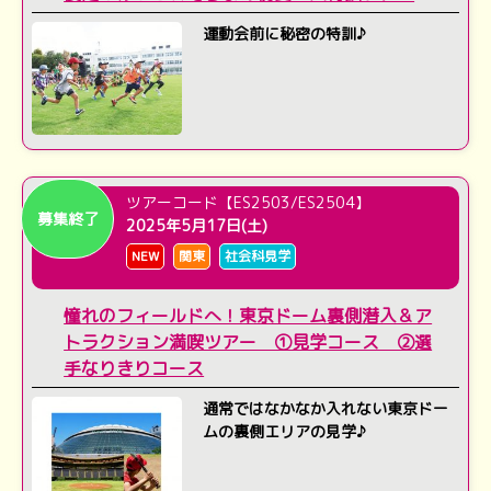
運動会前に秘密の特訓♪
ツアーコード【ES2503/ES2504】
募集終了
2025年5月17日(土)
NEW
関東
社会科見学
憧れのフィールドへ！東京ドーム裏側潜入＆ア
トラクション満喫ツアー ①見学コース ②選
手なりきりコース
通常ではなかなか入れない東京ドー
ムの裏側エリアの見学♪