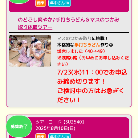
関東
年中さんOK
のどごし爽やか♪手打ちうどん＆マスのつかみ
取り体験ツアー
マスのつかみ取り
に挑戦！
本格的な
手打ちうどん
作り◎
増席しました（40→49）
※残席6席（お早めにお申し込みくだ
さい）
7/23(水)11：00でお申込
み締め切ります！
ご検討中の方はお急ぎく
ださい！
ツアーコード【SU2540】
募集終了
2025年8月10日(日)
関東
年中さんOK