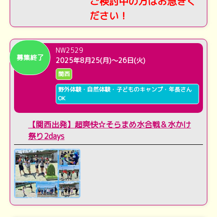
ご検討中の方はお急ぎく
ださい！
NW2529
募集終了
2025年8月25(月)～26日(火)
関西
野外体験・自然体験・子どものキャンプ・年長さん
OK
【関西出発】超爽快☆そらまめ水合戦＆水かけ
祭り2days