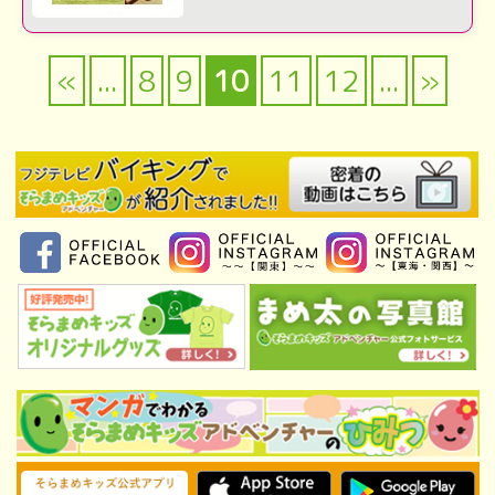
«
...
8
9
10
11
12
...
»