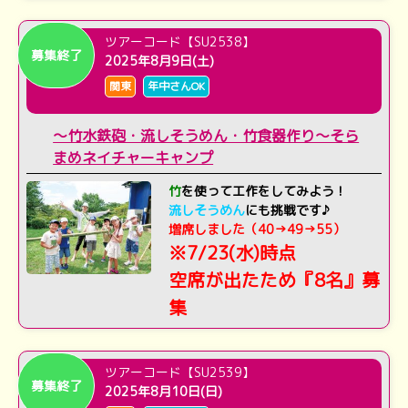
ツアーコード【SU2538】
募集終了
2025年8月9日(土)
関東
年中さんOK
～竹水鉄砲・流しそうめん・竹食器作り～そら
まめネイチャーキャンプ
竹
を使って工作をしてみよう！
流しそうめん
にも挑戦です♪
増席しました（40→49→55）
※7/23(水)時点
空席が出たため『8名』募
集
ツアーコード【SU2539】
募集終了
2025年8月10日(日)