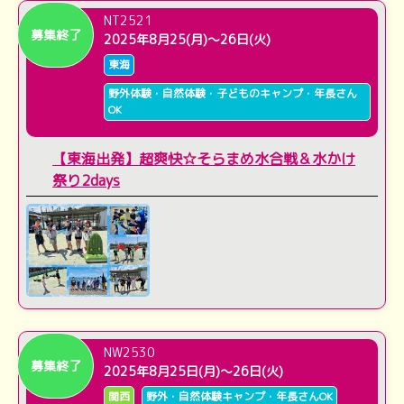
NT2521
募集終了
2025年8月25(月)～26日(火)
東海
野外体験・自然体験・子どものキャンプ・年長さん
OK
【東海出発】超爽快☆そらまめ水合戦＆水かけ
祭り2days
NW2530
募集終了
2025年8月25日(月)～26日(火)
関西
野外・自然体験キャンプ・年長さんOK