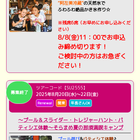
“阿左美冷蔵”
の天然氷で
ふわふわ絶品かき氷作り☆
※残席6席（お早めにお申し込みくだ
さい）
8/8(金)11：00でお申込
み締め切ります！
ご検討中の方はお急ぎく
ださい！
ツアーコード【SU2555】
募集終了
2025年8月20日(水)～22日(金)
Renewal
関東
年長さんOK
～プール＆スライダー・トレジャーハント・パ
ティシエ体験～そらまめ夏の那須満喫キャンプ
プール遊び
&
パティシエ体験
♪