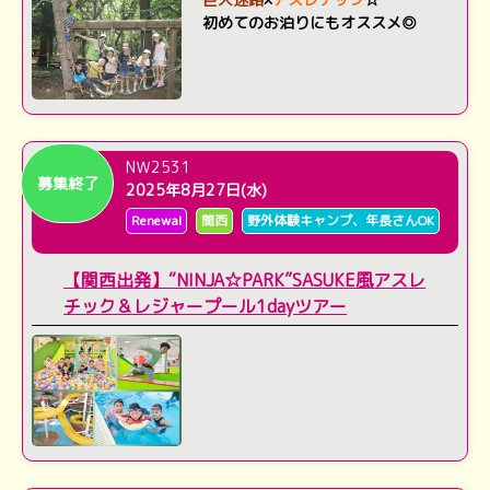
初めてのお泊りにもオススメ◎
NＷ2531
募集終了
2025年8月27日(水)
Renewal
関西
野外体験キャンプ、年長さんOK
【関西出発】“NINJA☆PARK”SASUKE風アスレ
チック＆レジャープール1dayツアー