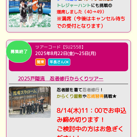
トレジャーハント
にも挑戦◎
増席しました（40→49）
※満席（今後はキャンセル待ち
での受付となります）
ツアーコード【SU2558】
募集終了
2025年8月22日(金)～25日(月)
関東
年長さんOK
2025戸隠流 忍者修行からくりツアー
忍者服を着て
忍者修行
！
からくり屋敷
や
忍術習得
挑戦★
8/14(木)11：00でお申込
み締め切ります！
ご検討中の方はお急ぎく