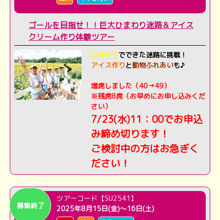
ゴールを目指せ！！巨大ひまわり迷路＆アイス
クリーム作り体験ツアー
ひまわり
でできた迷路に挑戦！
アイス作り
と
動物ふれあい
も♪
増席しました（40→49）
※残席8席（お早めにお申し込みくだ
さい）
7/23(水)11：00でお申込
み締め切ります！
ご検討中の方はお急ぎく
ださい！
ツアーコード【SU2541】
募集終了
2025年8月15日(金)～16日(土)