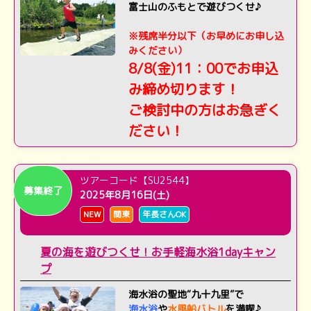
富士山のふもとで遊びつくせ♪
※残席半分以下（お早めにお申し込
みください）
8/8(金)11：00でお申込
み締め切ります！
ご検討中の方はお急ぎく
ださい！
ツアーコード【SU2544】
募集終了
2025年8月16日(土)
NEW
関東
年長さんOK
夏の海を遊びつくせ！お手軽海水浴1dayキャン
プ
海水浴の聖地“九十九里”で
海水浴
や
水風船バトル
を満喫♪