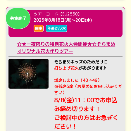
ツアーコード【SU2550】
募集終了
2025年8月18日(月)～20日(水)
関東
年長さんOK
☆★一夜限りの特別花火大会開催★☆そらまめ
オリジナル花火作りツアー
そらまめキッズのためだけに
打ち上げ花火
があがります♪
増席しました（40→49）
※残席6席（お早めにお申し込みくだ
さい）
8/8(金)11：00でお申込
み締め切ります！
ご検討中の方はお急ぎく
ださい！