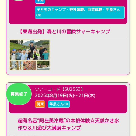
子どものキャンプ・野外体験、自然体験・年長さん
OK
【東海出発】森と川の冒険サマーキャンプ
ツアーコード【SU2553】
募集終了
2025年8月19日(火)～21日(木)
関東
年長さんOK
超有名店“阿左美冷蔵”の本格体験☆天然かき氷
作り＆川遊び大満喫キャンプ