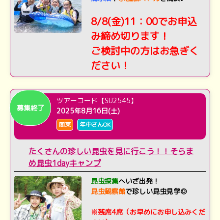
8/8(金)11：00でお申込
み締め切ります！
ご検討中の方はお急ぎく
ださい！
ツアーコード【SU2545】
募集終了
2025年8月16日(土)
関東
年中さんOK
たくさんの珍しい昆虫を見に行こう！！そらま
め昆虫1dayキャンプ
昆虫採集
へいざ出発！
昆虫観察館
で珍しい昆虫見学◎
※残席4席（お早めにお申し込みくだ