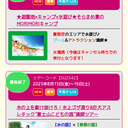
NEW
関東
年長さんOK
★遊園地×キャンプ×水遊び★そらまめ夏の
MORIMORIキャンプ
夏限定
のエリアで水遊び♪
プール
&
アトラクション
満喫★
※満席（今後はキャンセル待ちでの
受付となります）
ツアーコード【SU2542】
募集終了
2025年8月15日(金)～16日(土)
NEW
関東
年長さんOK
水の上を駆け抜けろ！水上ゴザ渡り&巨大アス
レチック”富士山こどもの国”満喫ツアー
【水の国】
×
【草原の国】