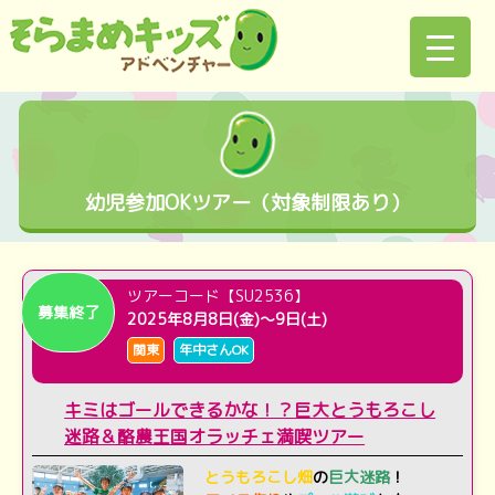
幼児参加OKツアー（対象制限あり）
ツアーコード【SU2536】
募集終了
2025年8月8日(金)～9日(土)
関東
年中さんOK
キミはゴールできるかな！？巨大とうもろこし
迷路＆酪農王国オラッチェ満喫ツアー
とうもろこし畑
の
巨大迷路
！