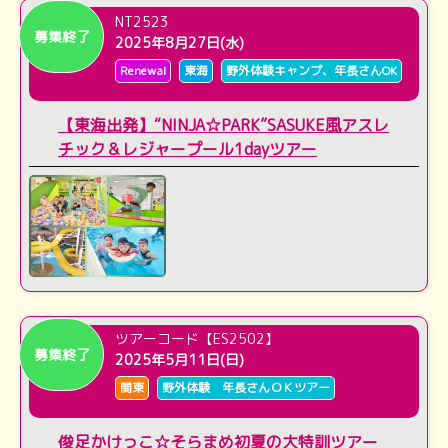
NT2523
募集終了
2025年8月27日(水)
Renewal
東海
野外体験キャンプ、年長さんOK
【東海出発】“NINJA☆PARK”SASUKE風アスレ
チック＆レジャープール1dayツアー
ツアーコード【ES2502】
募集終了
2025年5月11日(日)
関東
野外体験 年長さんＯＫツアー
俊足かけっこ☆そらまめ初夏の大特訓ツアー