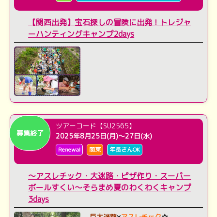
【関西出発】宝石探しの冒険に出発！トレジャ
ーハンティングキャンプ2days
ツアーコード【SU2565】
募集終了
2025年8月25日(月)～27日(水)
Renewal
関東
年長さんOK
～アスレチック・大迷路・ピザ作り・スーパー
ボールすくい～そらまめ夏のわくわくキャンプ
3days
巨大迷路
×
アスレチック
☆