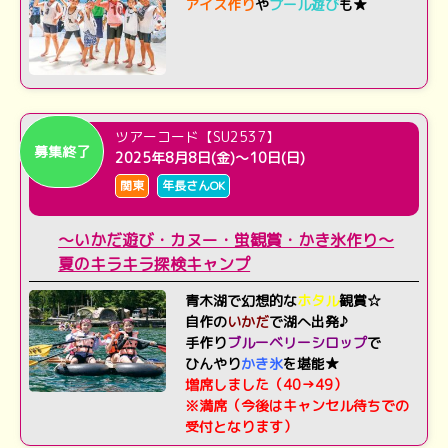
アイス作り
や
プール遊び
も★
ツアーコード【SU2537】
募集終了
2025年8月8日(金)～10日(日)
関東
年長さんOK
～いかだ遊び・カヌー・蛍観賞・かき氷作り～
夏のキラキラ探検キャンプ
青木湖で幻想的な
ホタル
観賞☆
自作の
いかだ
で湖へ出発♪
手作り
ブルーベリーシロップ
で
ひんやり
かき氷
を堪能★
増席しました（40→49）
※満席（今後はキャンセル待ちでの
受付となります）