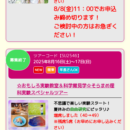
さい）
8/8(金)11：00でお申込
み締め切ります！
ご検討中の方はお急ぎく
ださい！
ツアーコード【SU2546】
募集終了
2025年8月16日(土)～17日(日)
NEW
関東
年長さんOK
☆おもしろ実験教室＆科学館見学☆そらまめ理
科実験スペシャルツアー
不思議で楽しい実験スタート！
夏休みの
自由研究
にピッタリ♪
増席しました（40→49）
※残席5席（お早めにお申し込みくだ
さい）