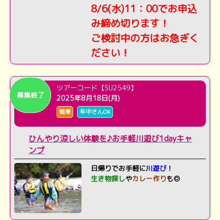
8/6(水)11：00でお申込
み締め切ります！
ご検討中の方はお急ぎく
ださい！
ツアーコード【SU2549】
募集終了
2025年8月18日(月)
関東
年中さんOK
ひんやり涼しい体験を♪お手軽川遊び1dayキャ
ンプ
日帰りでお手軽に
川遊び
！
生き物探し
や
カレー作り
も◎