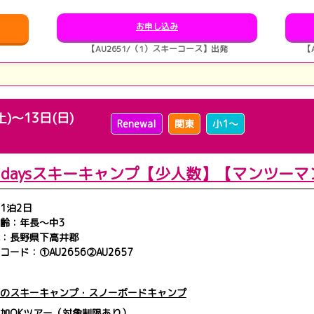
お申し込み
【AU2651/（1）スキーコース】出発
【
土)～13日(日)
Renewal
関東
小1～
月2daysスキーキャンプ【少人数】【マンツーマ
1泊2日
齢：年長～中3
：長野県下高井郡
コード：①AU2656②AU2657
のスキーキャンプ・スノーボードキャンプ
加OKツアー（対象制限あり）