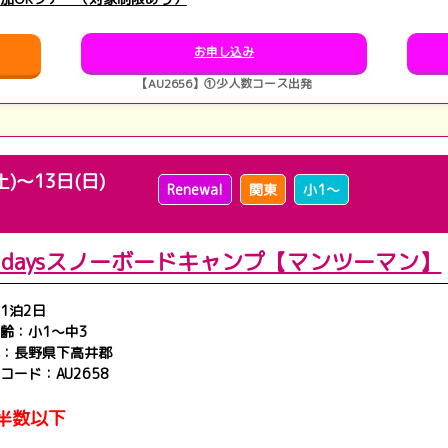
お申し込み
【AU2656】①少人数コース出発
土)～13日(日)
Renewal
関東
小1～
月2daysスノーボードキャンプ【マンツーマン】
1泊2日
齢：小1～中3
：長野県下高井郡
コード：AU2658
半数以下