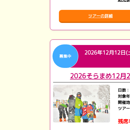
ツアーの詳細
2026年12月12日(
募集中
2026そらまめ12
日数：
対象年
開催地
ツアー
残席