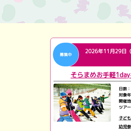
2026年11月29日
募集中
そらまめお手軽1d
日数：
対象年
開催地
ツアー
子ども
幼児参