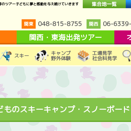
等のツアー子どもに夢と感動を与え続けていきます
048-815-8755
06-6339
関東
関西
関西・東海出発ツアー
キャンプ
工場見学
スキー
野外体験
社会科見学
どものスキーキャンプ・スノーボード