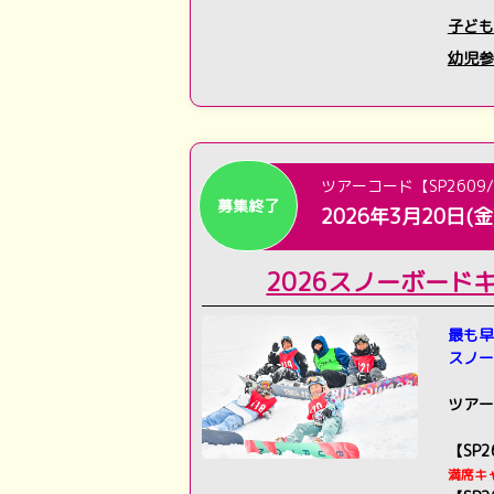
子ども
幼児参
ツアーコード【SP2609/
募集終了
2026年3月20日(金
2026スノーボード
最も早
スノー
ツアー
【SP
満席キ