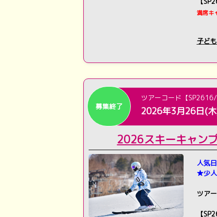
【SP
満席キ
子ども
ツアーコード【SP2616/
募集終了
2026年3月26日(木
2026スキーキャン
人気日
★少人
ツアー
【SP