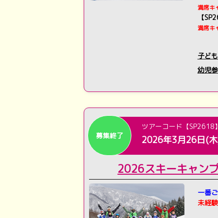
満席キ
【SP
満席キ
子ども
幼児参
ツアーコード【SP2618
募集終了
2026年3月26日(木
2026スキーキャン
一番ご
未経験