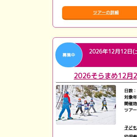
ツアーの詳細
2026年12月12日(
募集中
2026そらまめ12
日数：
対象年
開催地
ツアー
子ども
幼児参