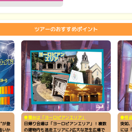
ツアーのおすすめポイント
●舞台は「ヨーロピアンエリア」
●怪
”が登
日帰り会場は「ヨーロピアンエリア」！複数
突如
追いか
の建物内も逃走エリアに♪広大な芝生広場で
には