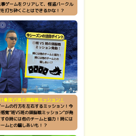
見事ゲームをクリアして、怪盗パークル
望を打ち砕くことはできるかな！？
W1●班VS班の頭脳戦ミッション！
ゲームの行方を左右するミッション！今
感覚“班VS班の頭脳戦ミッション”が発
ます◎時には他のチームと協力！時には
チームとの騙しあいも！？