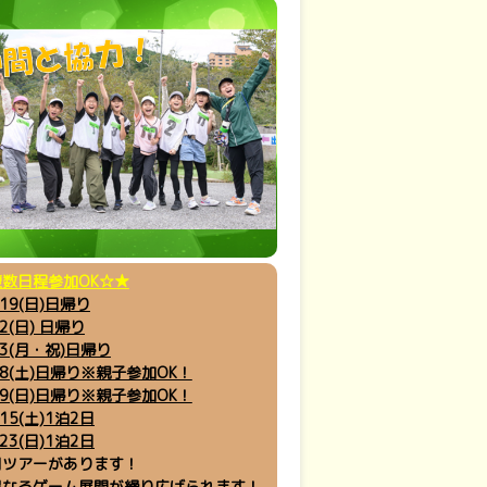
数日程参加OK☆★
/19(日)日帰り
2(日) 日帰り
/3(月・祝)日帰り
/8(土)日帰り
※親子参加OK！
/9(日)日帰り
※親子参加OK！
15(土)1泊2日
23(日)1泊2日
同ツアーがあります！
異なるゲーム展開が繰り広げられます！