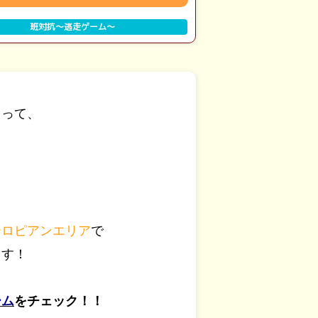
班対抗～逃走ゲーム～
よって、
ド
ーロピアンエリア
で
出す！
ーム
をチェック！！