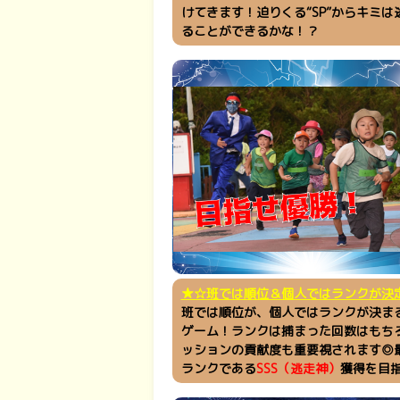
けてきます！迫りくる“SP”からキミは
ることができるかな！？
★☆班では順位＆個人ではランクが決
班では順位が、個人ではランクが決ま
ゲーム！ランクは捕まった回数はもち
ッションの貢献度も重要視されます◎
ランクである
SSS（逃走神）
獲得を目