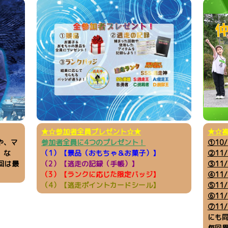
★☆参加者全員プレゼント☆★
★☆複
や、マ
参加者全員に4つのプレゼント！
①10
」な
（1）【景品（おもちゃ＆お菓子）】
②11/
回は最
（2）【逃走の記録（手帳）】
③11
（3）【ランクに応じた限定バッジ】
④11
（4）【逃走ポイントカードシール】
⑤11
⑥11/
⑦11/
にも
毎回