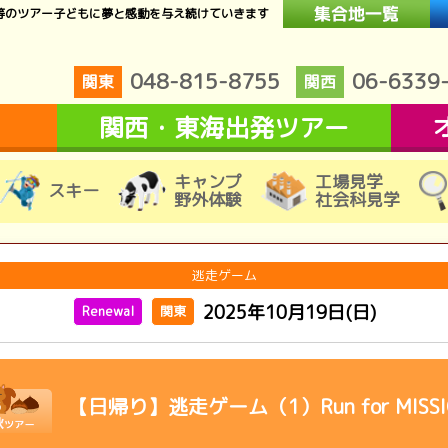
等のツアー子どもに夢と感動を与え続けていきます
048-815-8755
06-6339
関東
関西
関西・東海出発ツアー
キャンプ
工場見学
スキー
野外体験
社会科見学
逃走ゲーム
2025年10月19日(日)
Renewal
関東
【日帰り】逃走ゲーム（1）Run for MISSI