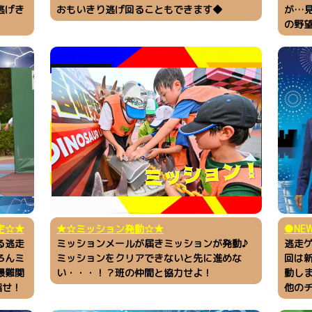
逃げき
おもいきり逃げ回ることもできます◆
が…
の野
定☆★
★☆ミッション発動☆★
●NE
る逃走
ミッションメールが届きミッションが発動♪
逃走
ろんミ
ミッションをクリアできないと先に進めな
回は新
最難関
い・・・！？班の仲間と協力せよ！
動し
指せ！
他の