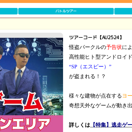
バトルツアー
ツアーコード【AU2524】
怪盗パークルの
予告状
に
高性能ヒト型アンドロイ
“SP（エスピー）”
が盗まれる！？
様々な建物が点在する
ヨ
奇想天外なゲームが動き
詳しくは
【特集】逃走ゲ