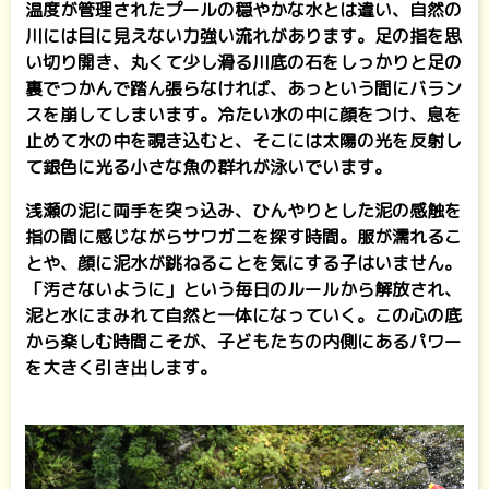
温度が管理されたプールの穏やかな水とは違い、自然の
川には目に見えない力強い流れがあります。足の指を思
い切り開き、丸くて少し滑る川底の石をしっかりと足の
裏でつかんで踏ん張らなければ、あっという間にバラン
スを崩してしまいます。冷たい水の中に顔をつけ、息を
止めて水の中を覗き込むと、そこには太陽の光を反射し
て銀色に光る小さな魚の群れが泳いでいます。
浅瀬の泥に両手を突っ込み、ひんやりとした泥の感触を
指の間に感じながらサワガニを探す時間。服が濡れるこ
とや、顔に泥水が跳ねることを気にする子はいません。
「汚さないように」という毎日のルールから解放され、
泥と水にまみれて自然と一体になっていく。この心の底
から楽しむ時間こそが、子どもたちの内側にあるパワー
を大きく引き出します。