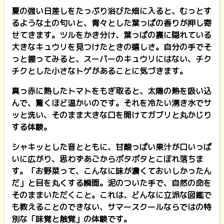
夏の強い日差しをたっぷり浴びた畑に入ると、むっとす
るような土の匂いと、青々とした葉っぱの香りが押し寄
せてきます。ツルをかき分け、葉っぱの裏に隠れている
大きなキュウリを見つけたときの嬉しさ。自分の手でそ
っと握ってみると、スーパーのキュウリにはない、チク
チクとした小さなトゲがあることに気づきます。
真っ赤に熟したトマトをもぎ取ると、太陽の熱を吸い込
んで、驚くほど温かいのです。それを冷たい湧き水でサ
ッと洗い、そのまま大きな口を開けてガブリと丸かじり
する体験。
シャキッとした音とともに、甘酸っぱい果汁が口いっぱ
いに広がり、思わずあごからポタポタとこぼれ落ちま
す。「お野菜って、こんなに味が濃くておいしかったん
だ」と目を丸くする瞬間。泥のついた手で、自然の命を
そのままいただくこと。これは、どんなに立派な図鑑で
も教えることのできない、サマースクールならではの特
別な「味覚と触覚」の体験です。