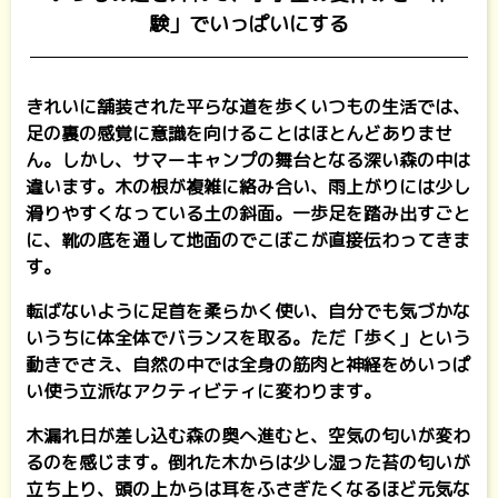
験」でいっぱいにする
きれいに舗装された平らな道を歩くいつもの生活では、
足の裏の感覚に意識を向けることはほとんどありませ
ん。しかし、サマーキャンプの舞台となる深い森の中は
違います。木の根が複雑に絡み合い、雨上がりには少し
滑りやすくなっている土の斜面。一歩足を踏み出すごと
に、靴の底を通して地面のでこぼこが直接伝わってきま
す。
転ばないように足首を柔らかく使い、自分でも気づかな
いうちに体全体でバランスを取る。ただ「歩く」という
動きでさえ、自然の中では全身の筋肉と神経をめいっぱ
い使う立派なアクティビティに変わります。
木漏れ日が差し込む森の奥へ進むと、空気の匂いが変わ
るのを感じます。倒れた木からは少し湿った苔の匂いが
立ち上り、頭の上からは耳をふさぎたくなるほど元気な