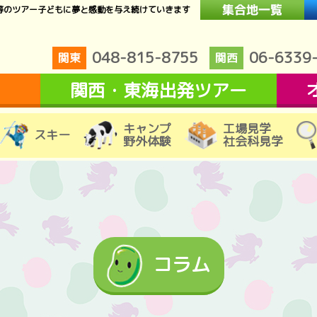
等のツアー子どもに夢と感動を与え続けていきます
048-815-8755
06-6339
関東
関西
関西・東海出発ツアー
キャンプ
工場見学
スキー
野外体験
社会科見学
コラム