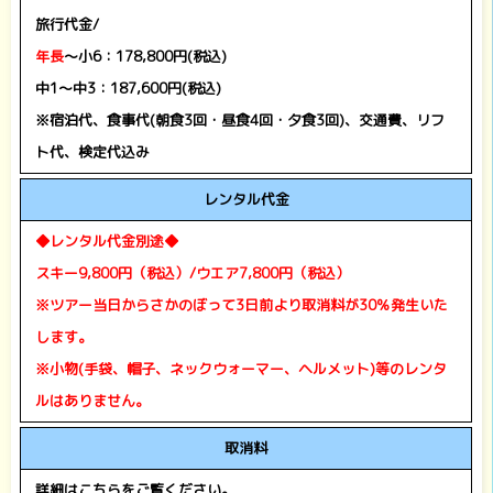
旅行代金/
年長
～小6：178,800円(税込)
中1～中3：187,6
00円(税込)
※宿泊代、食事代(朝食3回・昼食4回・夕食3回)、交通費、リフ
ト代、検定代込み
レンタル代金
◆レンタル代金別途◆
スキー9,800円（税込）/ウエア7,800円（税込）
※ツアー当日からさかのぼって3日前より取消料が30％発生いた
します。
※小物(手袋、帽子、ネックウォーマー、ヘルメット)等のレンタ
ルはありません。
取消料
詳細はこちらをご覧ください。