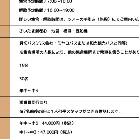
集合予定時間／7:00～10:00
解散予定時間／16:00～19:00
詳しい集合・解散時間は、ツアーの手引き（旅程）にてご案内い
さいたま新都心・池袋・横浜・西船橋
貸切バス(バス会社：ミヤコバスまたは和光観光バスと同等)
※集合場所の人数により、他の集合場所まで電車を使うことがあ
15名
30名
年中～中3
添乗員同行あり
※7名前後の班に１人引率スタッフがつきお世話します。
年中～小6：44,800円（税込）
中1～中3：47,000円（税込）