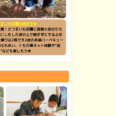
つまいも収穫＆焼き芋★
味覚！さつまいも収穫に挑戦☆自分たち
起こしをした炭の上で焼き芋にするよ◎
ち帰りは2株です♪炭の本格バーベキュー
物ふれあい、くもの巣ネット体験や“迷
”なども楽しもう★