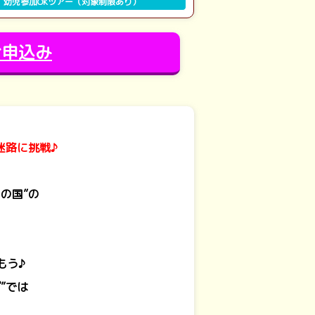
幼児参加OKツアー（対象制限あり）
お申込み
迷路に挑戦♪
の国”の
、
もう♪
”では