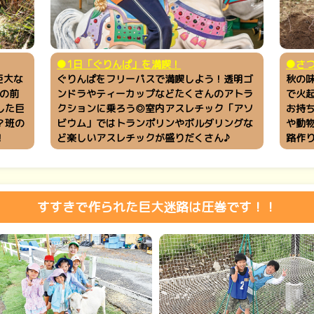
●1日「ぐりんぱ」を満喫！
●
さ
巨大な
ぐりんぱをフリーパスで満喫しよう！透明ゴ
秋の
の前
ンドラやティーカップなどたくさんのアトラ
で火
した巨
クションに乗ろう◎室内アスレチック「アソ
お持
？班の
ビウム」ではトランポリンやボルダリングな
や動
う！
ど楽しいアスレチックが盛りだくさん♪
路作り
すすきで作られた巨大迷路は圧巻です！！