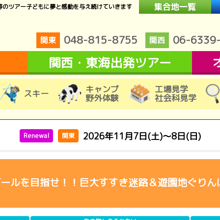
等のツアー子どもに夢と感動を与え続けていきます
048-815-8755
06-6339
関東
関西
関西・東海出発ツアー
キャンプ
工場見学
スキー
野外体験
社会科見学
2026年11月7日(土)～8日(日)
Renewal
関東
ゴールを目指せ！！巨大すすき迷路＆遊園地ぐりん