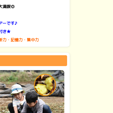
大満喫◎
アーです♪
付き★
断力・記憶力・集中力