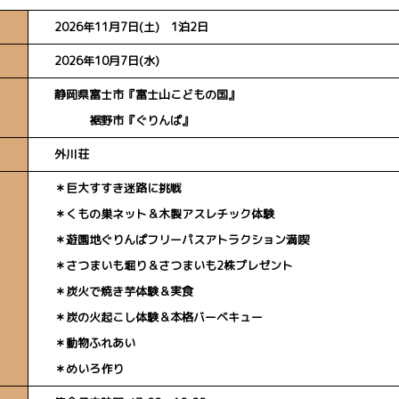
2026年11月7日(土) 1泊2日
2026年10月7日(水)
静岡県富士市
『富士山こどもの国』
裾野市『ぐりんぱ』
外川荘
＊巨大すすき迷路に挑戦
＊くもの巣ネット＆木製アスレチック体験
＊遊園地ぐりんぱフリーパスアトラクション満喫
＊さつまいも堀り＆さつまいも2株プレゼント
＊炭火で焼き芋体験＆実食
＊炭の火起こし体験＆本格バーベキュー
＊動物ふれあい
＊めいろ作り