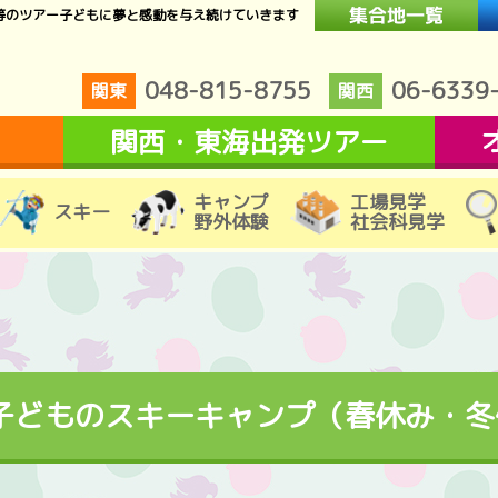
等のツアー子どもに夢と感動を与え続けていきます
048-815-8755
06-6339
関東
関西
関西・東海出発ツアー
キャンプ
工場見学
スキー
野外体験
社会科見学
子どものスキーキャンプ（春休み・冬