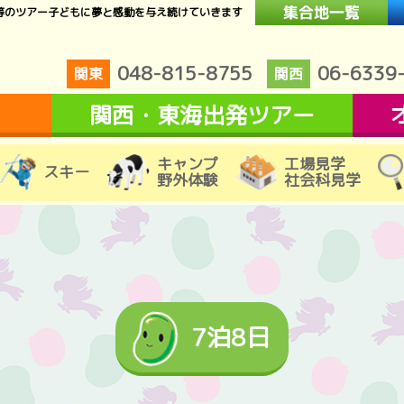
等のツアー子どもに夢と感動を与え続けていきます
048-815-8755
06-6339
関東
関西
関西・東海出発ツアー
キャンプ
工場見学
スキー
野外体験
社会科見学
7泊8日