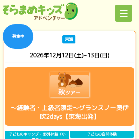
募集中
東海
2026年12月12日(土)~13日(日)
～経験者・上級者限定～グランスノー奥伊
吹2days【東海出発】
子どものキャンプ・ 野外体験（小
子どもの自然体験