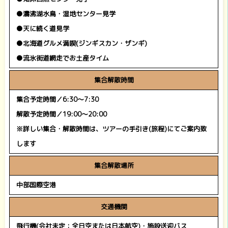
●濤沸湖水鳥・湿地センター見学
●天に続く道見学
●北海道グルメ満喫(ジンギスカン・ザンギ)
●流氷街道網走でお土産タイム
集合解散時間
集合予定時間／6:30～7:30
解散予定時間／19:00～20:00
※詳しい集合・解散時間は、ツアーの手引き(旅程)にてご案内致
します
集合解散場所
中部国際空港
交通機関
飛行機(会社未定：全日空または日本航空)・施設送迎バス