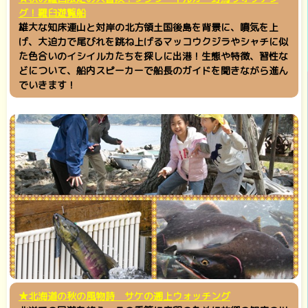
グ！羅臼遊覧船
雄大な知床連山と対岸の北方領土国後島を背景に、噴気を上
げ、大迫力で尾びれを跳ね上げるマッコウクジラやシャチに似
た色合いのイシイルカたちを探しに出港！生態や特徴、習性な
どについて、船内スピーカーで船長のガイドを聞きながら進ん
でいきます！
★北海道の秋の風物詩 サケの遡上ウォッチング