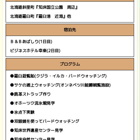
北海道斜里町『知床国立公園 周辺』
北海道羅臼町『羅臼港 近海』他
宿泊先
Ｂ＆Ｂあばしり(1日目)
ビジネスホテル幸楽(2日目)
プログラム
●羅臼遊覧船(クジラ・イルカ・バードウォッチング)
●サケの遡上ウォッチング(オンネベツ川鮭鱒観覧施設)
●鹿革ストラップ作り
●オホーツク流氷館見学
●
氷点下実験
●双眼鏡を使ってバードウォッチング
●知床世界遺産センター見学
●知床自然センター見学