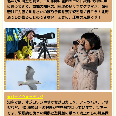
北洋での回遊を終え、この季節に産卵のために故郷の知床の川
に帰ってきて、故郷の知床の川を埋め尽くすサケやマス。命を
懸けて力強く川をさかのぼり子孫を残す姿を見に行こう！北海
道でしか見ることのできない、まさに、圧巻の光景です！
★バードウォッチング
知床では、オジロワシやオオセグロカモメ、アマツバメ、アオ
ジなど、40 種類以上の野鳥が空を飛び回っています。ツアー
では、双眼鏡を使った観察と遊覧船に乗って海上からの野鳥探