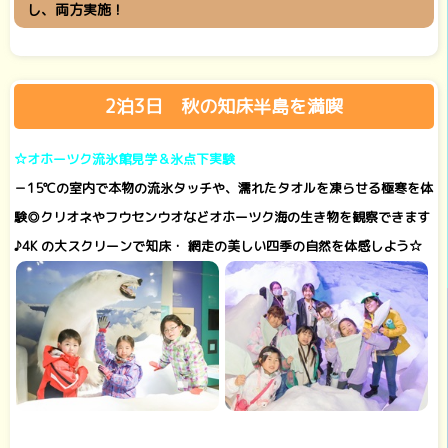
し、両方実施！
2泊3日 秋の知床半島を満喫
☆オホーツク流氷館見学＆氷点下実験
－15℃の室内で本物の流氷タッチや、濡れたタオルを凍らせる極寒を体
験◎クリオネやフウセンウオなどオホーツク海の生き物を観察できます
♪4K の大スクリーンで知床・ 網走の美しい四季の自然を体感しよう☆