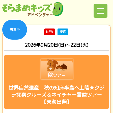
募集中
NEW
東海
2026年9月20日(日)～22日(火)
世界自然遺産 秋の知床半島へ上陸★クジ
ラ探索クルーズ＆ネイチャー冒険ツアー
【東海出発】