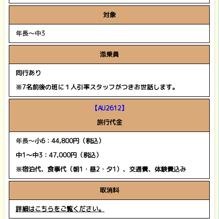
対象
年長～中3
添乗員
同行あり
※7名前後の班に１人引率スタッフがつきお世話します。
【AU2612】
旅行代金
年長～
小6：44,800円（税込）
中1～中3：47,000円（税込）
※宿泊代、食事代（朝1・昼2・夕1）、交通費、体験費込み
取消料
詳細はこちらをご覧ください。