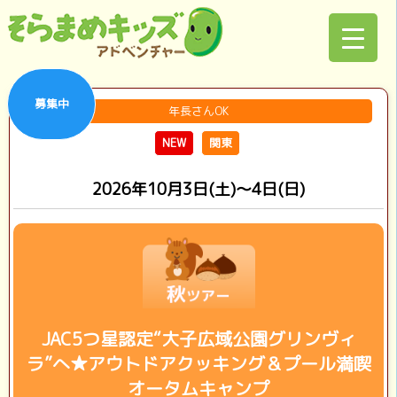
募集中
年長さんOK
NEW
関東
2026年10月3日(土)～4日(日)
JAC5つ星認定“大子広域公園グリンヴィ
ラ”へ★アウトドアクッキング＆プール満喫
オータムキャンプ