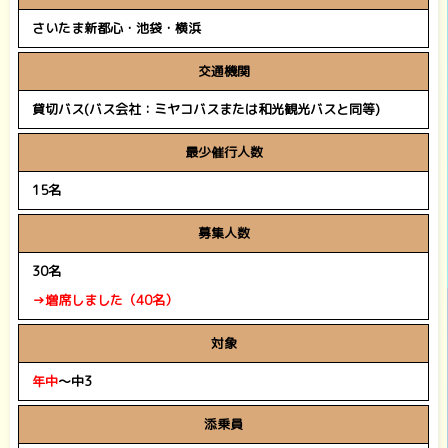
さいたま新都心・池袋・横浜
交通機関
貸切バス(バス会社：ミヤコバスまたは和光観光バスと同等)
最少催行人数
15名
募集人数
30名
→増席しました（40名）
対象
年中
～中3
添乗員