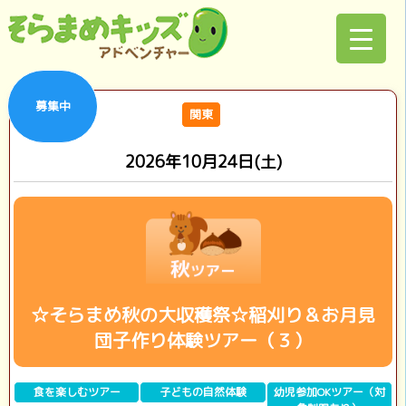
募集中
関東
2026年10月24日(土)
☆そらまめ秋の大収穫祭☆稲刈り＆お月見
団子作り体験ツアー（３）
食を楽しむツアー
子どもの自然体験
幼児参加OKツアー（対