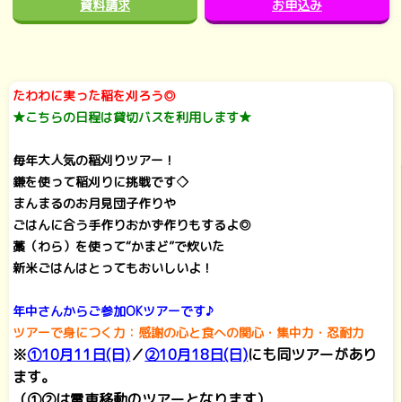
資料請求
お申込み
たわわに実った稲を刈ろう◎
★こちらの日程は貸切バスを利用します★
毎年大人気の稲刈りツアー！
鎌を使って稲刈りに挑戦です◇
まんまるのお月見団子作りや
ごはんに合う手作りおかず作りもするよ◎
藁（わら）を使って“かまど”で炊いた
新米ごはんはとってもおいしいよ！
年中さんからご参加OKツアーです♪
ツアーで身につく力：感謝の心と食への関心・集中力・忍耐力
※
①10月11日(日)
／
②10月18日(日)
にも同ツアーがあり
ます。
（①②は電車移動のツアーとなります）