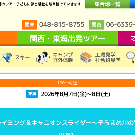
等のツアー子どもに夢と感動を与え続けていきます
048-815-8755
06-6339
関東
関西
関西・東海出発ツアー
キャンプ
工場見学
スキー
野外体験
社会科見学
120cm以上
2026年8月7日(金)～8日(土)
東海
イミング＆キャニオンスライダー～そらまめ川の冒