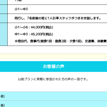
15名
小1～中3
同行し、7名前後の班に1人引率スタッフがつきお世話します。
小1～小6：44,000円(税込)
中1～中3：46,200円(税込)
※宿泊代、食事代(朝食1回・昼食2回・夕食1回)、交通費、体験
お客様の声
以前プランに実際に参加された方の声の一部です。
者)
者)