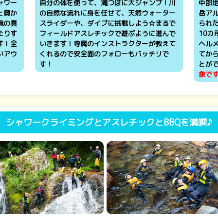
ャワー
自分の体を使って、滝つぼに大ジャンプ！川
中部地
と奥か
の自然な流れに身を任せて、天然ウォーター
岳ア
滝の真
スライダーや、ダイブに挑戦しよう☆まるで
られた
たりす
フィールドアスレチックで遊ぶように進んで
10
す！全
いきます！専属のインストラクターが教えて
ヘル
いアウ
くれるので安全面のフォローもバッチリで
てか
す！
とが
象で
シャワークライミングとアスレチックとBBQを満喫♪