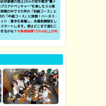
区初登場の地上20ｍの空中散歩“鷲ヶ
ルプスアドベンチャー”を楽しもう☆限
時間の中で 6カ所の「初級コース」と
カ所の「中級コース」に挑戦！ハーネス・
メット・軍手を装着し、本番前練習をし
らスタートします。君はどこまで進むこ
できるかな？
※身長制限120cm以上が対
す