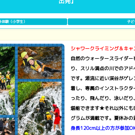
出発】
外体験（小学生）
子ど
シャワークライミング＆キャ
自然のウォータースライダー
り、スリル満点の川でのアド
です。源流に近い渓谷がゲレ
着し、専属のインストラクタ
ったり、飛んだり、泳いだり
堪能できます★それ以外にも
グラムが満載です。夏休みの
身長120cm以上の方が参加