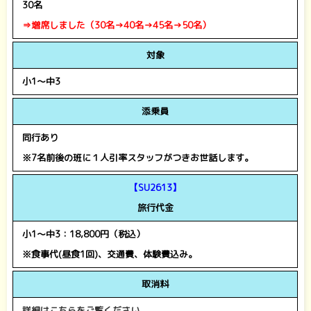
30名
⇒増席しました（30名→40名→45名→50名）
対象
小1～中3
添乗員
同行あり
※7名前後の班に１人引率スタッフがつきお世話します。
【SU2613】
旅行代金
小1～中3：18,800円（税込）
※食事代(昼食1回)、交通費、体験費込み。
取消料
詳細はこちらをご覧ください。