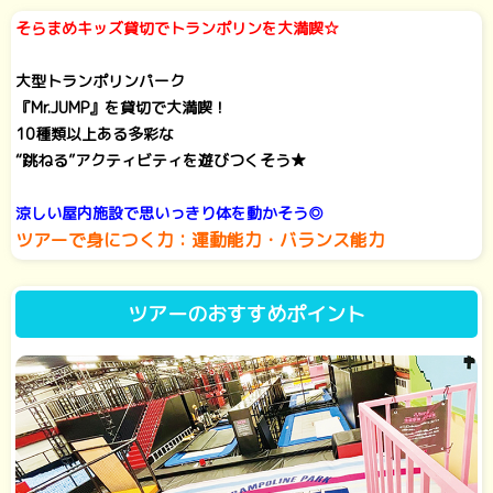
そらまめキッズ貸切でトランポリンを大満喫☆
大型トランポリンパーク
『Mr.JUMP』を貸切で大満喫！
10種類以上ある多彩な
“跳ねる”アクティビティを遊びつくそう★
涼しい屋内施設で思いっきり体を動かそう◎
ツアーで身につく力：運動能力・
バラン
ス能力
ツアーのおすすめポイント