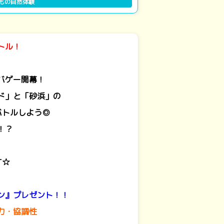
もの自然体験
トル！
バゲー開幕！
ド」と「砂浜」の
バトルしよう◎
！？
す☆
ン』プレゼント！！
力・協調性