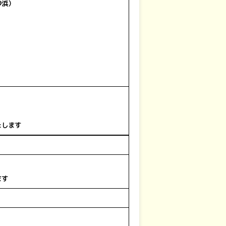
砂浜）
たします
ます