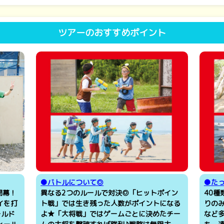
ツアーのおすすめポイント
●バトルについて◎
●た
開幕！
異なる2つのルールで対決◎「ヒットポイン
40
イを打
ト戦」では生き残った人数がポイントになる
りの
ールド
よ★「大将戦」ではゲームごとに決めたチー
など