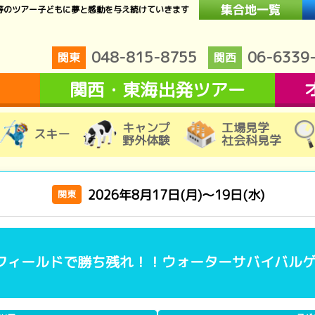
等のツアー子どもに夢と感動を与え続けていきます
048-815-8755
06-6339
関東
関西
関西・東海出発ツアー
キャンプ
工場見学
スキー
野外体験
社会科見学
2026年8月17日(月)～19日(水)
関東
フィールドで勝ち残れ！！ウォーターサバイバル