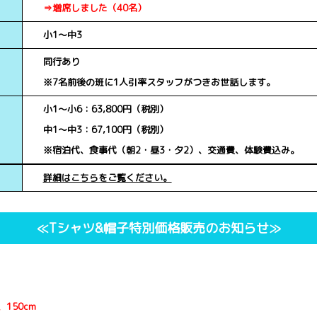
⇒増席しました（40名）
小1～中3
同行あり
※7名前後の班に1人引率スタッフがつきお世話します。
小1～小6：63,800円（税別）
中1～中3：67,100円（税別）
※宿泊代、食事代（朝2・昼3・夕2）、交通費、体験費込み。
詳細はこちらをご覧ください。
≪Tシャツ&帽子特別価格販売のお知らせ≫
、150cm