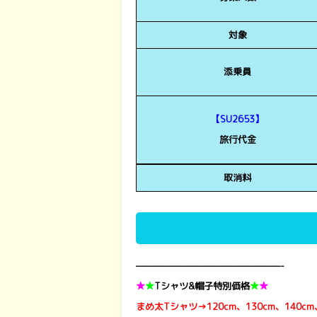
対象
添乗員
【SU2653】
旅行代金
取消料
—————————————————-
★
★
Tシャツ&帽子特別価格
★
★
まめ太Tシャツ→120cm、130cm、140cm