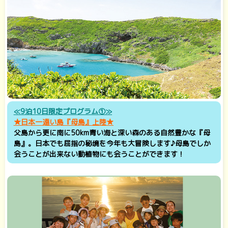
≪9泊10日限定プログラム①≫
★
日本一遠い島
『母島』上陸★
父島から更に南に50km
青い海と深い森のある自然豊かな
『母
島』。日本でも屈指の秘境を今年も大冒険します♪母島でしか
会うことが出来ない動植物にも会うことができます！