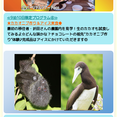
≪9泊10日限定プログラム④≫
★カカオニブ作り＆アイス実食◆
最初の移住者・折田さんの農園内を見学！生のカカオも試食し
てみるよ☆どんな味かな？チョコレートの祖先“カカオニブ作
り”体験♪完成品はアイスにかけていただきます◎