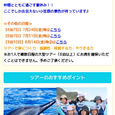
仲間とともに過ごす夏休み！！
ここでしか出会えない小笠原の景色が待っています♪
≪その他の日程≫
【6泊7日】7月24日(金)発は
こちら
【6泊7日】7月31日(金)発は
こちら
【9泊10日】8月14日(金)発②は
こちら
ツアーで身につく力：協調性・挑戦する力・やりきる力
※お1人で複数日程の大型ツアー（6泊以上）にお席を確保いただ
くことはできません。予めご了承ください。
ツアーのおすすめポイント