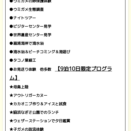
●ウミガメの卵保護体験
●ウミガメ生態調査
●ナイトツアー
●ビジターセンター見学
●世界遺産センター見学
●扇浦海岸で海水浴
●海水浴＆ビーチコミング＆海遊び
●タコノ葉細工
【9泊10日限定プログラ
●お見送り体験
他多数
あ
ム】
★母島上陸
★アウトリガーカヌー
★カカオニブ作り＆アイスと試食
★脇浜なぎさ公園でのランチ
★ウェザーステーションで夕日鑑賞
★子ガメの放流体験
あ