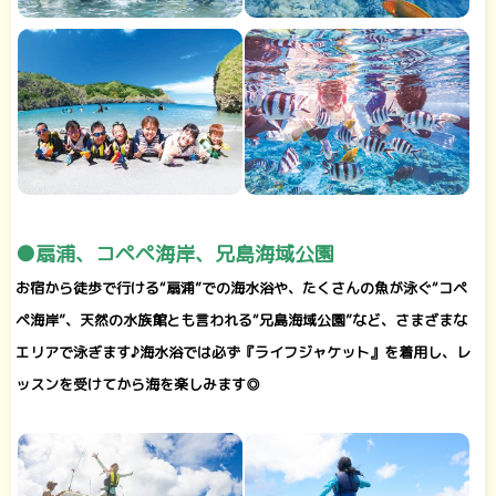
●扇浦、コペペ海岸、兄島海域公園
お宿から徒歩で行ける“扇浦”での海水浴や、たくさんの魚が泳ぐ“コペ
ペ海岸”、天然の水族館とも言われる“兄島海域公園”など、さまざまな
エリアで泳ぎます♪海水浴では必ず『ライフジャケット』を着用し、レ
ッスンを受けてから海を楽しみます◎