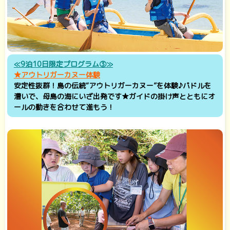
≪9泊10日限定プログラム③≫
★アウトリガーカヌー体験
安定性抜群！島の伝統“アウトリガーカヌー”を体験♪パドルを
漕いで、母島の海にいざ出発です★ガイドの掛け声とともにオ
ールの動きを合わせて進もう！