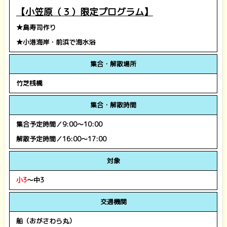
【小笠原（３）限定プログラム】
★島寿司作り
★小港海岸・前浜で海水浴
集合・解散場所
竹芝桟橋
集合・解散時間
集合予定時間／9:00～10:00
解散予定時間／16:00～17:00
対象
小3
～中3
交通機関
船（おがさわら丸）