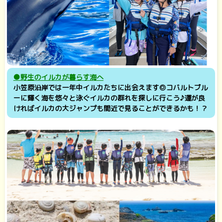
●野生のイルカが暮らす海へ
小笠原沿岸では一年中イルカたちに出会えます◎コバルトブル
ーに輝く海を悠々と泳ぐイルカの群れを探しに行こう♪運が良
ければイルカの大ジャンプも間近で見ることができるかも！？