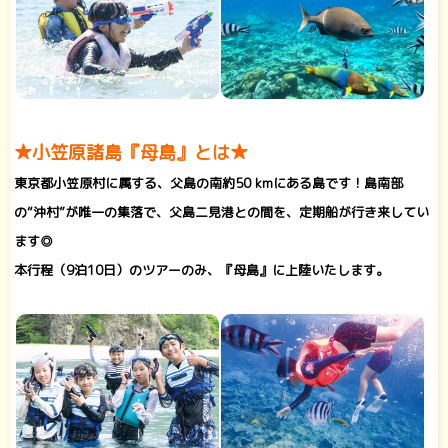
★小笠原諸島『母島』とは★
東京都小笠原村に属する、父島の南約50 kmにある島です！島南部
の“沖村”が唯一の集落で、父島二見港との間を、定期船が行き来してい
ます◎
本行程（9泊10日）のツアーのみ、
『母島』に上陸いたします。