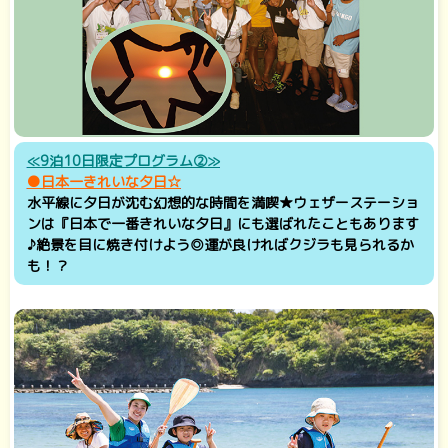
≪9泊10日限定プログラム②≫
●日本一きれいな夕日☆
水平線に夕日が沈む幻想的な時間を満喫★ウェザーステーショ
ンは『日本で一番きれいな夕日』にも選ばれたこともあります
♪絶景を目に焼き付けよう◎運が良ければクジラも見られるか
も！？