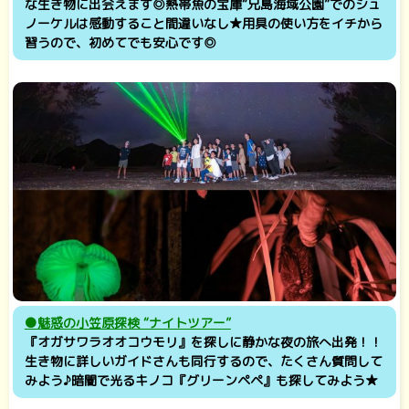
な生き物に出会えます◎熱帯魚の宝庫“兄島海域公園”でのシュ
ノーケルは感動すること間違いなし★用具の使い方をイチから
習うので、初めてでも安心です◎
●魅惑の小笠原探検 “ナイトツアー”
『オガサワラオオコウモリ』を探しに静かな夜の旅へ出発！！
生き物に詳しいガイドさんも同行するので、たくさん質問して
みよう♪暗闇で光るキノコ『グリーンペペ』も探してみよう★