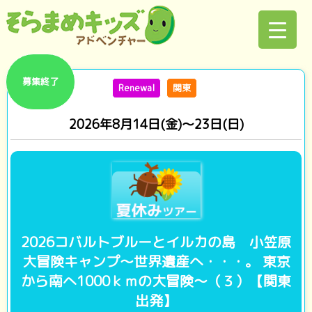
募集終了
Renewal
関東
2026年8月14日(金)～23日(日)
2026コバルトブルーとイルカの島 小笠原
大冒険キャンプ～世界遺産へ・・・。 東京
から南へ1000ｋｍの大冒険～（３）【関東
出発】