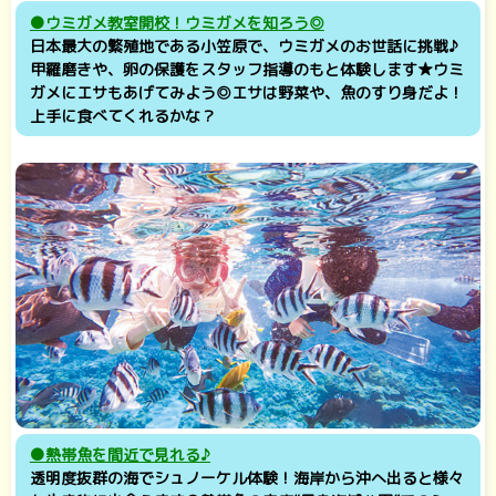
●ウミガメ教室開校！ウミガメを知ろう◎
日本最大の繁殖地である小笠原で、ウミガメのお世話に挑戦♪
甲羅磨きや、卵の保護をスタッフ指導のもと体験します★ウミ
ガメにエサもあげてみよう◎エサは野菜や、魚のすり身だよ！
上手に食べてくれるかな？
●
熱帯魚を間近で見れる♪
透明度抜群の海でシュノーケル体験！海岸から沖へ出ると様々