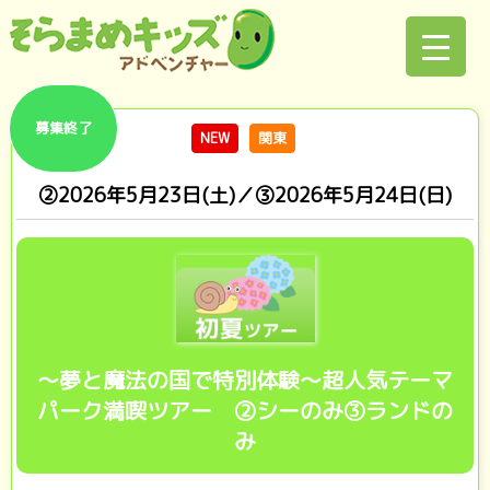
募集終了
NEW
関東
②2026年5月23日(土)／➂2026年5月24日(日)
～夢と魔法の国で特別体験～超人気テーマ
パーク満喫ツアー ②シーのみ③ランドの
み