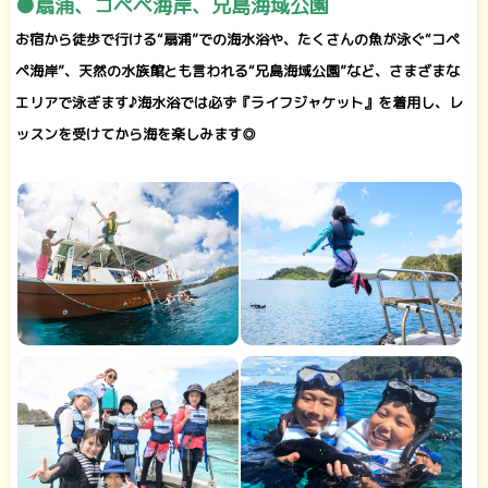
●扇浦、コペペ海岸、兄島海域公園
お宿から徒歩で行ける“扇浦”での海水浴や、たくさんの魚が泳ぐ“コペ
ペ海岸”、天然の水族館とも言われる“兄島海域公園”など、さまざまな
エリアで泳ぎます♪海水浴では必ず『ライフジャケット』を着用し、レ
ッスンを受けてから海を楽しみます◎