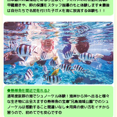
甲羅磨きや、卵の保護をスタッフ指導のもと体験します★最後
は自分たちで名前を付けた子ガメを海に放流する体験も！！
●
熱帯魚を間近で見れる♪
透明度抜群の海でシュノーケル体験！海岸から沖へ出ると様々
な生き物に出会えます◎熱帯魚の宝庫“兄島海域公園”でのシュ
ノーケルは感動すること間違いなし★用具の使い方をイチから
習うので、初めてでも安心です◎