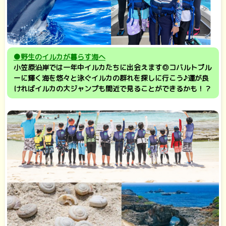
●野生のイルカが暮らす海へ
小笠原沿岸では一年中イルカたちに出会えます◎コバルトブル
ーに輝く海を悠々と泳ぐイルカの群れを探しに行こう♪運が良
ければイルカの大ジャンプも間近で見ることができるかも！？