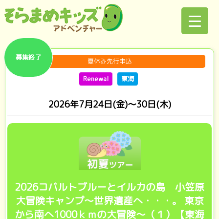
募集終了
夏休み先行申込
Renewal
東海
2026年7月24日(金)～30日(木)
2026コバルトブルーとイルカの島 小笠原
大冒険キャンプ～世界遺産へ・・・。 東京
から南へ1000ｋｍの大冒険～（１）【東海