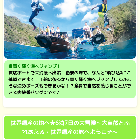
●青く輝く海へジャンプ！
貸切ボートで大海原へ出航！絶景の海で、なんと“飛び込み”に
挑戦できます！！船の後ろから青く輝く海へジャンプしてみよ
う◎決めポーズもできるかな！？全身で自然を感じることがで
きて爽快感バツグンです♪
世界遺産の地へ★6泊7日の大冒険～大自然とふ
れあえる・世界遺産の旅へようこそ～