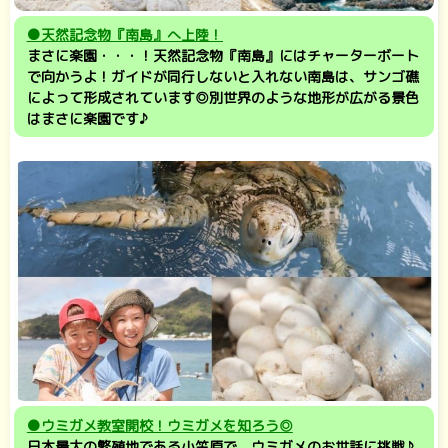
●天然記念物『南島』へ上陸！
まさに楽園・・・！天然記念物『南島』にはチャーターボート
で向かうよ！ガイドが同行しないと入れない南島は、サンゴ礁
によって形成されています◎別世界のような地形が広がる景色
はまさに楽園です♪
●ウミガメ教室開校！ウミガメを知ろう◎
日本最大の繁殖地である小笠原で、ウミガメのお世話に挑戦♪