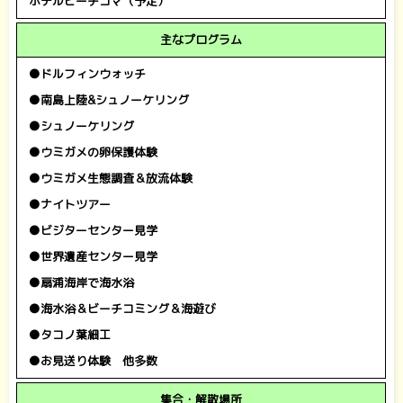
ホテルビーチコマ（予定）
主なプログラム
●ドルフィンウォッチ
●南島上陸&シュノーケリング
●シュノーケリング
●ウミガメの卵保護体験
●ウミガメ生態調査＆放流体験
●ナイトツアー
●ビジターセンター見学
●世界遺産センター見学
●扇浦海岸で海水浴
●海水浴＆ビーチコミング＆海遊び
●タコノ葉細工
●お見送り体験
他多数
集合・解散場所