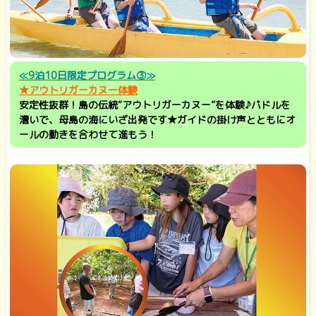
≪9泊10日限定プログラム③≫
★アウトリガーカヌー体験
安定性抜群！島の伝統“アウトリガーカヌー”を体験♪パドルを
漕いで、母島の海にいざ出発です★ガイドの掛け声とともにオ
ールの動きを合わせて進もう！