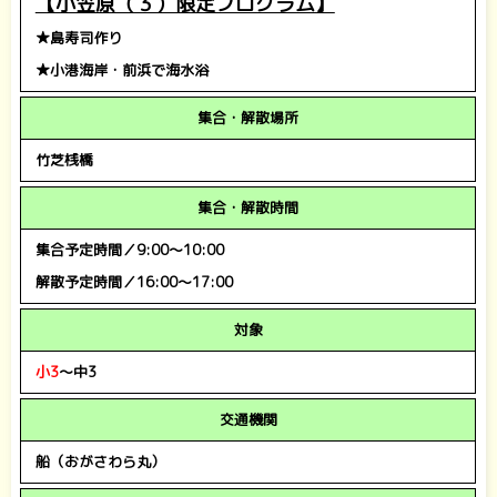
【小笠原（３）限定プログラム】
★島寿司作り
★小港海岸・前浜で海水浴
集合・解散場所
竹芝桟橋
集合・解散時間
集合予定時間／9:00～10:00
解散予定時間／16:00～17:00
対象
小3
～中3
交通機関
船（おがさわら丸）