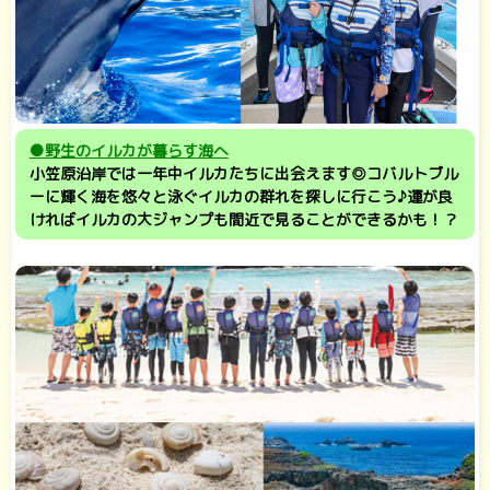
●野生のイルカが暮らす海へ
小笠原沿岸では一年中イルカたちに出会えます◎コバルトブル
ーに輝く海を悠々と泳ぐイルカの群れを探しに行こう♪運が良
ければイルカの大ジャンプも間近で見ることができるかも！？