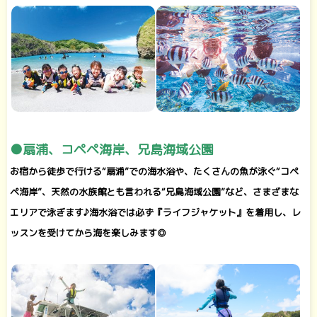
●扇浦、コペペ海岸、兄島海域公園
お宿から徒歩で行ける“扇浦”での海水浴や、たくさんの魚が泳ぐ“コペ
ペ海岸”、天然の水族館とも言われる“兄島海域公園”など、さまざまな
エリアで泳ぎます♪海水浴では必ず『ライフジャケット』を着用し、レ
ッスンを受けてから海を楽しみます◎