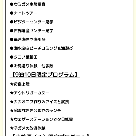
●ウミガメ生態調査
●ナイトツアー
●ビジターセンター見学
●世界遺産センター見学
●扇浦海岸で海水浴
●海水浴＆ビーチコミング＆海遊び
●タコノ葉細工
●お見送り体験
他多数
あ
あ
【9泊10日限定プログラム】
★母島上陸
★アウトリガーカヌー
★カカオニブ作り＆アイスと試食
★脇浜なぎさ公園でのランチ
★ウェザーステーションで夕日鑑賞
★子ガメの放流体験
あ
あ