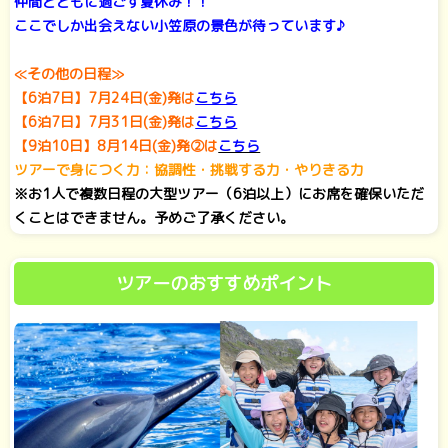
仲間とともに過ごす夏休み！！
ここでしか出会えない小笠原の景色が待っています♪
≪その他の日程≫
【6泊7日】7月24日(金)発は
こちら
【6泊7日】7月31日(金)発は
こちら
【9泊10日】8月14日(金)発②は
こちら
ツアーで身につく力：協調性・挑戦する力・やりきる力
※お1人で複数日程の大型ツアー（6泊以上）にお席を確保いただ
くことはできません。予めご了承ください。
ツアーのおすすめポイント