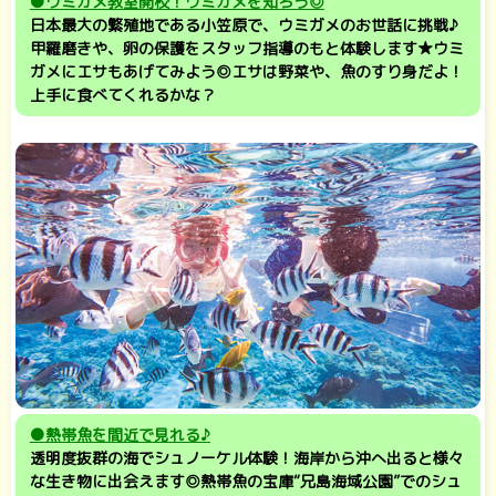
●ウミガメ教室開校！ウミガメを知ろう◎
日本最大の繁殖地である小笠原で、ウミガメのお世話に挑戦♪
甲羅磨きや、卵の保護をスタッフ指導のもと体験します★ウミ
ガメにエサもあげてみよう◎エサは野菜や、魚のすり身だよ！
上手に食べてくれるかな？
●
熱帯魚を間近で見れる♪
透明度抜群の海でシュノーケル体験！海岸から沖へ出ると様々
な生き物に出会えます◎熱帯魚の宝庫“兄島海域公園”でのシュ