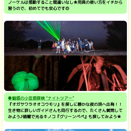
ノーケルは感動すること間違いなし★用具の使い方をイチから
習うので、初めてでも安心です◎
●魅惑の小笠原探検 “ナイトツアー”
『オガサワラオオコウモリ』を探しに静かな夜の旅へ出発！！
生き物に詳しいガイドさんも同行するので、たくさん質問して
みよう♪暗闇で光るキノコ『グリーンペペ』も探してみよう★