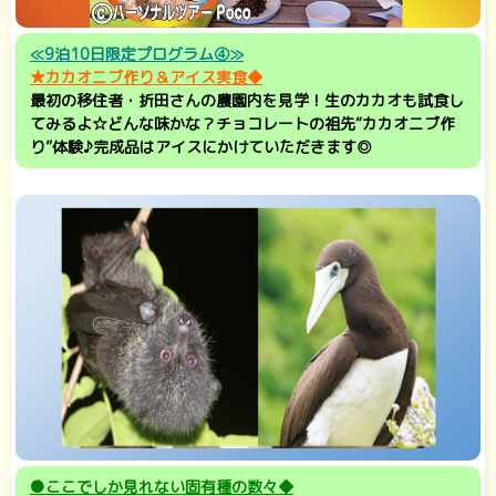
≪9泊10日限定プログラム④≫
★カカオニブ作り＆アイス実食◆
最初の移住者・折田さんの農園内を見学！生のカカオも試食し
てみるよ☆どんな味かな？チョコレートの祖先“カカオニブ作
り”体験♪完成品はアイスにかけていただきます◎
●
ここでしか見れない固有種の数々◆