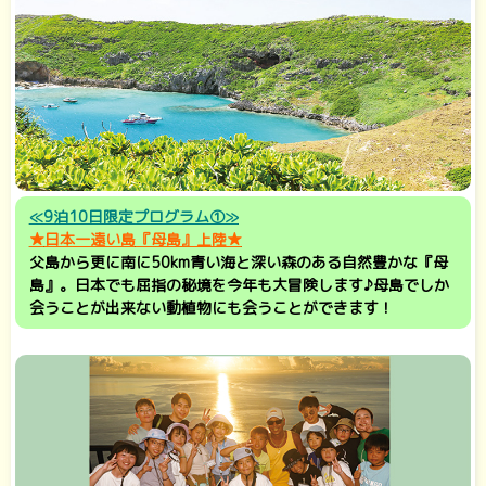
≪9泊10日限定プログラム①≫
★
日本一遠い島
『母島』上陸★
父島から更に南に50km
青い海と深い森のある自然豊かな
『母
島』。日本でも屈指の秘境を今年も大冒険します♪母島でしか
会うことが出来ない動植物にも会うことができます！