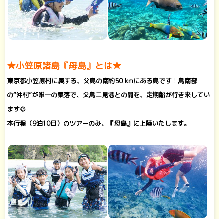
★小笠原諸島『母島』とは★
東京都小笠原村に属する、父島の南約50 kmにある島です！島南部
の“沖村”が唯一の集落で、父島二見港との間を、定期船が行き来してい
ます◎
本行程（9泊10日）のツアーのみ、
『母島』に上陸いたします。