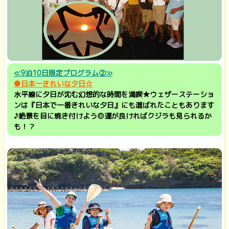
≪9泊10日限定プログラム②≫
●日本一きれいな夕日☆
水平線に夕日が沈む幻想的な時間を満喫★ウェザーステーショ
ンは『日本で一番きれいな夕日』にも選ばれたこともあります
♪絶景を目に焼き付けよう◎運が良ければクジラも見られるか
も！？