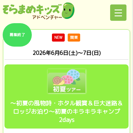
募集終了
NEW
関東
2026年6月6日(土)～7日(日)
～初夏の風物詩・ホタル観賞＆巨大迷路＆
ロッジお泊り～初夏のキラキラキャンプ
2days