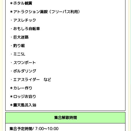
＊ホタル観賞
＊アトラクション満喫（フリーパス利用）
・アスレチック
・おもしろ自転車
・巨大迷路
・釣り堀
・ミニSL
・スワンボート
・ボルダリング
・エアスライダー
など
＊カレー作り
＊ロッジお泊り
＊露天風呂入浴
集合解散時間
集合予定時間/ 7:00～10:00