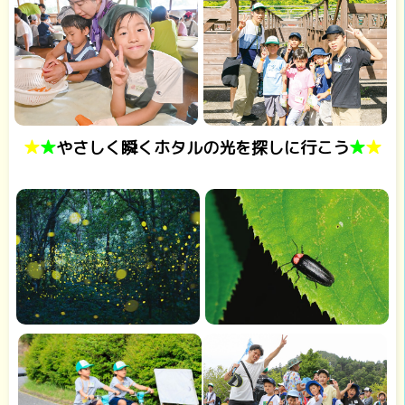
★
★
やさしく瞬くホタルの光を探しに行こう
★
★