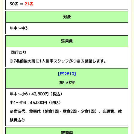
30名
⇒
21名
対象
年中～中3
添乗員
同行あり
※7名前後の班に1人引率スタッフがつきお世話します。
【ES2619】
旅行代金
年中～小6：42,800円（税込）
中1～中3：45,000円（税込）
※宿泊代、食事代（朝食1回・昼食2回・夕食1回）、交通費、体
験費込み
取消料