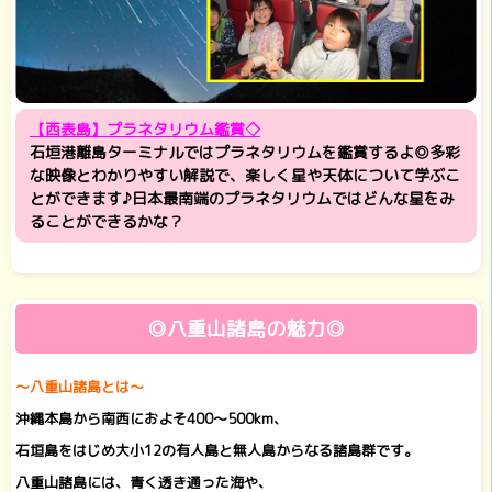
【西表島】プラネタリウム鑑賞◇
石垣港離島ターミナルではプラネタリウムを鑑賞するよ◎多彩
な映像とわかりやすい解説で、楽しく星や天体について学ぶこ
とができます♪日本最南端のプラネタリウムではどんな星をみ
ることができるかな？
◎八重山諸島の魅力◎
～八重山諸島とは～
沖縄本島から南西におよそ400～500km、
石垣島をはじめ大小12の有人島と無人島からなる諸島群です。
八重山諸島には、青く透き通った海や、