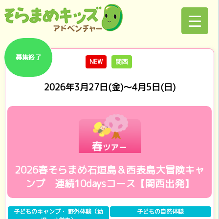
募集終了
NEW
関西
2026年3月27日(金)～4月5日(日)
2026春そらまめ石垣島＆西表島大冒険キャ
ンプ 連続10daysコース【関西出発】
子どものキャンプ・ 野外体験（幼
子どもの自然体験