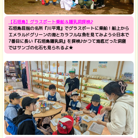
【石垣島】グラスボート乗船＆鍾乳洞探検♪
石垣島屈指の名所『川平湾』でグラスボートに乗船！船上から
エメラルドグリーンの海とカラフルな魚を見てみよう☆日本で
7番目に長い『石垣島鍾乳洞』を探検♪かつて海底だった洞窟
ではサンゴの化石も見られるよ★