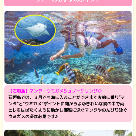
【石垣島】マンタ・ウミガメシュノーケリング◇
石垣島では、３月でも海に入ることができます★船に乗り“マ
ンタ”と“ウミガメ”ポイントに向かうよ◎きれいな海の中で両
ヒレをはばたくように動かし優雅に泳ぐマンタやのんびり泳ぐ
ウミガメの姿は必見です♪