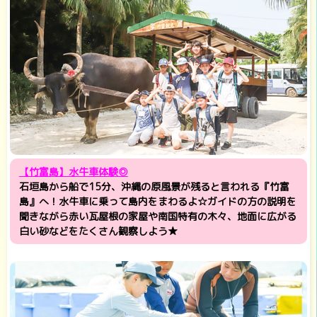
【竹富島】水牛車体験◎
石垣島から船で15分、沖縄の原風景が残ると言われる『竹富
島』へ！水牛車に乗って島内をまわるよ☆ガイドの方の説明を
聞きながら赤い瓦屋根の家屋や南国特有の木々、地面に広がる
白い砂などをたくさん観察しよう★