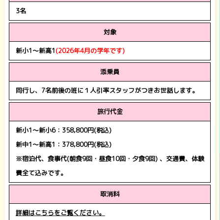
3名
対象
新小1～新高1
(2026年4月
の学年です)
添乗員
同行し、7名前後の班に１人引率スタッフがつきお世話します。
旅行代金
新小1～新小6：358,800円(税込)
新中1～新高1：378,800円(税込)
※宿泊代、食事代(朝食9回・昼食10回・夕食9回) 、交通費、体験
費全て込みです。
取消料
詳細はこちらをご覧ください。