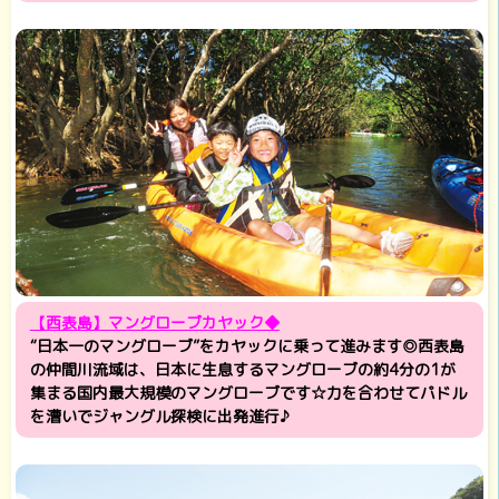
【西表島】マングローブカヤック◆
“日本一のマングローブ”をカヤックに乗って進みます◎西表島
の仲間川流域は、日本に生息するマングローブの約4分の1が
集まる国内最大規模のマングローブです☆力を合わせてパドル
を漕いでジャングル探検に出発進行♪