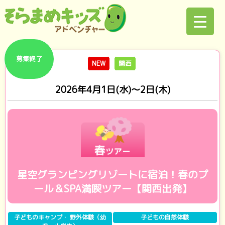
募集終了
NEW
関西
2026年4月1日(水)～2日(木)
星空グランピングリゾートに宿泊！春のプ
ール＆SPA満喫ツアー【関西出発】
子どものキャンプ・ 野外体験（幼
子どもの自然体験