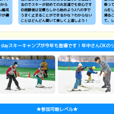
験から
るのでスキーが初めてのお友達でも安心です
乗っ
ム編成
◎経験者は足慣らしから始めよう♪八の字で
ルを
フが優
うまく止まることができるかな？わからない
滑る
ことはどんどん聞いて楽しく上達しよう！
て、
dayスキーキャンプが今年も登場です！年中さんOKの
★参加可能レベル★