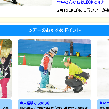
年中さんから参加OKです♪
2月15日(日)
にも同ツアーが
ツアーのおすすめポイント
●未経験でも安心◎
●い
山スキ
靴の履き方や板の持ち方など基本から確認す
雪に