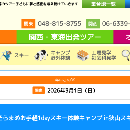
等のツアー子どもに夢と感動を与え続けていきます
048-815-8755
06-6339
関東
関西
関西・東海出発ツアー
キャンプ
工場見学
スキー
野外体験
社会科見学
年中さんOK
2026年3月1日（日）
関東
そらまめお手軽1dayスキー体験キャンプ in狭山ス