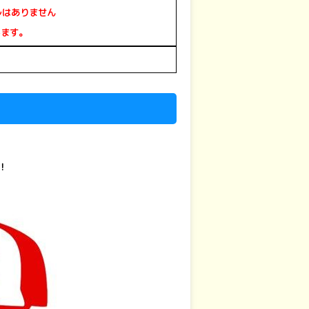
ルはありません
します。
！