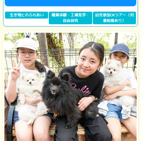
生き物とのふれあい
職業体験・工場見学・
幼児参加OKツアー（対
自由研究
象制限あり）