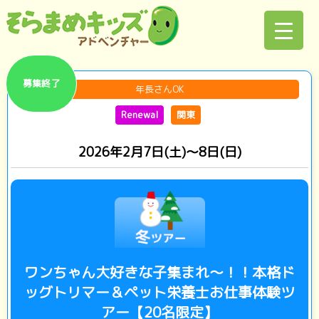
募集終了
年長さんOK
Renewal
関東
2026年2月7日(土)～8日(日)
ワンちゃん大好きな子集まれ～！！本格ド
ッグトリマー＆ペット栄養士お仕事体験ツ
アー【20名限定】