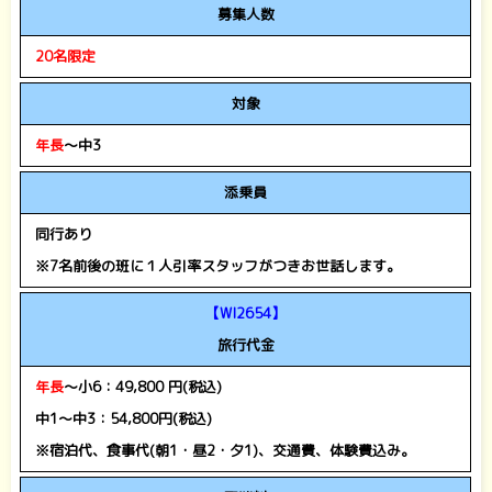
募集人数
20名限定
対象
年長
～中3
添乗員
同行あり
※7名前後の班に１人引率スタッフがつきお世話します。
【WI2654】
旅行代金
年長
～小6：49,800 円(税込)
中1～中3：54,800円(税込)
※宿泊代、食事代(朝1・昼2・夕1)、交通費、体験費込み。