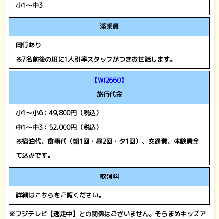
小1～中3
添乗員
同行あり
※7名前後の班に1人引率スタッフがつきお世話します。
【WI2660】
旅行代金
小1～小6：49,800円（税込）
中1～中3：52,000円（税込）
※宿泊代、食事代（朝1回・昼2回・夕1回）、交通費、体験費全
て込みです。
取消料
詳細はこちらをご覧ください。
※
フジテレビ【逃走中】との関係はございません。そらまめキッズア