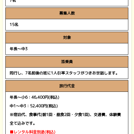
7名
募集人数
15名
対象
年長
～中3
添乗員
同行し、7名前後の班に1人引率スタッフがつきお世話します。
旅行代金
年長
～小6：46,400円(税込)
中1～中3：52,400円(税込)
※宿泊代、食事代(朝1回・昼食2回・夕食1回)、交通費、体験費
全て込みです。
■レンタル料金別途(税込)