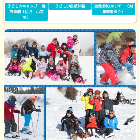
子どものキャンプ・ 野
子どもの自然体験
幼児参加OKツアー（対
外体験（幼児・小学
象制限あり）
生）