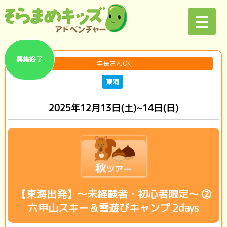
募集終了
年長さんOK
東海
2025年12月13日(土)~14日(日)
【東海出発】～未経験者・初心者限定～ ②
六甲山スキー＆雪遊びキャンプ 2days