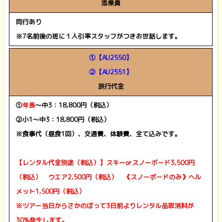
添乗員
同行あり
※7名前後の班に１人引率スタッフがつきお世話します。
①【AU2550】
②【AU2551】
旅行代金
①
年長
～中3：18,800円（税込）
②小1～中3：18,800円（税込）
※食事代（昼食1回）、交通費、体験費、全て込みです。
【レンタル代金別途（税込）】スキーorスノーボード3,500円
（税込） ウエア2,500円（税込） 《スノーボードのみ》ヘル
メット1,500円（税込）
※ツアー当日からさかのぼって3日前よりレンタル品取消料が
30%発生します。