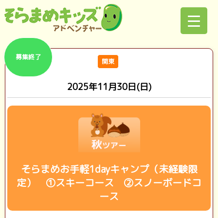
募集終了
関東
2025年11月30日(日)
そらまめお手軽1dayキャンプ（未経験限
定） ①スキーコース ②スノーボードコ
ース