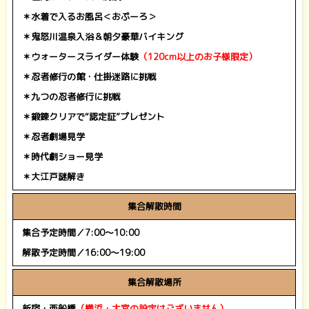
＊水着で入るお風呂＜おぷーろ＞
＊鬼怒川温泉入浴＆朝夕豪華バイキング
＊ウォータースライダー体験
（120cm以上のお子様限定）
＊忍者修行の館・仕掛迷路に挑戦
＊九つの忍者修行に挑戦
＊鍛錬クリアで“認定証”プレゼント
＊忍者劇場見学
＊時代劇ショー見学
＊大江戸謎解き
集合解散時間
集合予定時間／7:00～10:00
解散予定時間／16:00～19:00
集合解散場所
新宿・西船橋
（横浜・大宮の設定はございません）