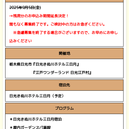
2025年9月5日(金)
→
残席分のお申込み期間延長決定！
間もなく募集終了です。ご検討中の方はお急ぎください。
※急遽募集を終了する場合がございますので、お早めにお申し
込みください
開催地
栃木県日光市『日光きぬ川ホテル三日月』
栃木県日光市
『江戸ワンダーランド 日光江戸村』
宿泊先
日光きぬ川ホテル三日月（予定）
プログラム
＊日光きぬ川ホテル三日月宿泊
＊屋内ガーデンスパ満喫