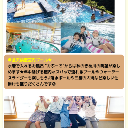
●全天候型室内プール★
水着で入れるお風呂 “おぷーろ”からは秋のきぬ川の眺望が楽し
めます★年中泳げる屋内≪スパ≫で流れるプールやウォーター
スライダーも楽しもう♪落水ポールや三層の大滝など楽しい仕
掛けも盛りだくさんです◎