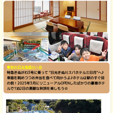
●秋の日光鬼怒川へ◎
特急きぬがわ3号に乗って “日光きぬ川スパホテル三日月”へ♪
車窓を眺めつつお弁当を食べて向かうよ♪ホテルは駅のすぐ目
の前！2025年3月にリニューアルOPENしたばかりの豪華ホテ
ルで1泊2日の素敵な秋旅を楽しもう☆