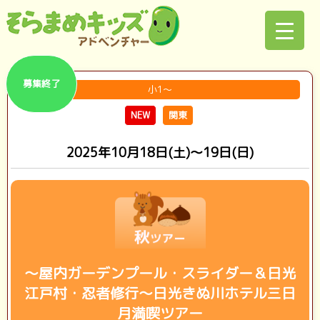
募集終了
小1～
NEW
関東
2025年10月18日(土)～19日(日)
～屋内ガーデンプール・スライダー＆日光
江戸村・忍者修行～日光きぬ川ホテル三日
月満喫ツアー