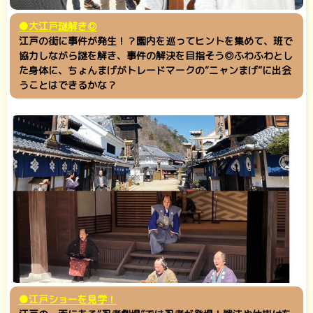
●大江戸謎解き◎
江戸の街に事件が発生！？園内を巡ってヒントを集めて、班で
協力しながら謎を解き、事件の解決を目指そう◎ふわふわとし
た身体に、ちょんまげがトレードマークの“ニャンまげ”に出会
うことはできるかな？
●江戸ショーを見学！