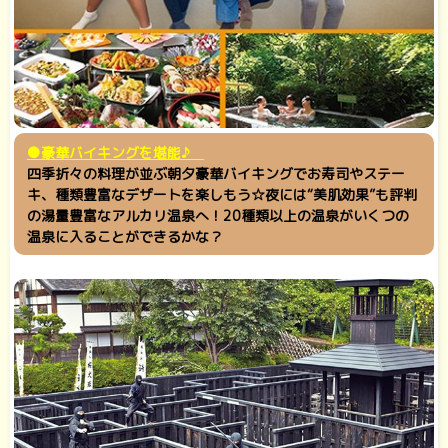
●豪華バイキングを堪能♪
四季折々の料理が並ぶ朝夕豪華バイキングでお寿司やステー
キ、種類豊富なデザートを楽しもう☆夜には“美肌効果”も評判
の湯量豊富なアルカリ温泉へ！20種類以上の温泉がいくつの
温泉に入ることができるかな？