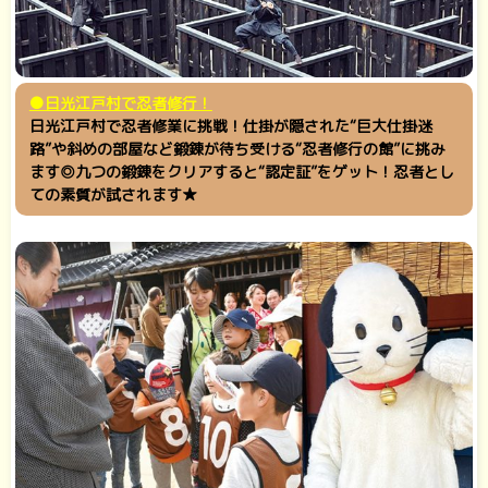
●日光江戸村で忍者修行！
日光江戸村で忍者修業に挑戦！仕掛が隠された“巨大仕掛迷
路”や斜めの部屋など鍛錬が待ち受ける“忍者修行の館”に挑み
ます◎九つの鍛錬をクリアすると“認定証”をゲット！忍者とし
ての素質が試されます★