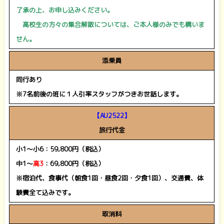
了承の上、お申し込みください。
あ
高校生の方々の集合解散については、ご本人様のみでも構いま
せん。
添乗員
同行あり
※7名前後の班に１人引率スタッフがつきお世話します。
【AU2522】
旅行代金
小1～小6：59,800円（税込）
中1～
高3
：69,800円（税込）
※宿泊代、食事代（朝食1回・昼食2回・夕食1回）、交通費、体
験費全て込みです。
取消料