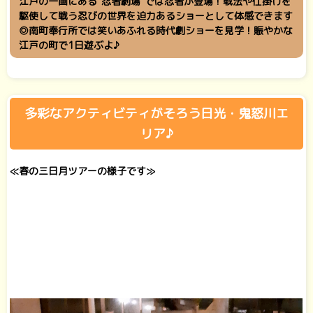
江戸の一画にある“忍者劇場”では忍者が登場！戦法や仕掛けを
駆使して戦う忍びの世界を迫力あるショーとして体感できます
◎南町奉行所では笑いあふれる時代劇ショーを見学！賑やかな
江戸の町で1日遊ぶよ♪
多彩なアクティビティがそろう日光・鬼怒川エ
リア♪
≪春の三日月ツアーの様子です≫