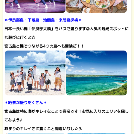
＊伊良部島・下地島・池間島・来間島探検＊
日本一長い橋「伊良部大橋」をバスで渡ります◎人気の観光スポットに
も遊びに行くよ☆
宮古島と橋でつながる4つの島へも冒険だ！！
＊
絶景が盛りだくさん
＊
宮古島は特に海がキレイなことで有名です！お気に入りのエリアを探し
てみよう♪
あまりのキレイさに驚くこと間違いなし☆彡