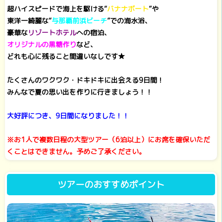
超ハイスピードで海上を駆ける“
バナナボート
”や
東洋一綺麗な“
与那覇前浜ビーチ
”での海水浴、
豪華な
リゾートホテル
への宿泊、
オリジナルの黒糖作り
など、
どれも心に残ること間違いなしです★
たくさんのワクワク・ドキドキに出会える9日間！
みんなで夏の思い出を作りに行きましょう！！
大好評につき、9日間になりました！！
※お1人で複数日程の大型ツアー（6泊以上）にお席を確保いただ
くことはできません。予めご了承ください。
ツアーのおすすめポイント