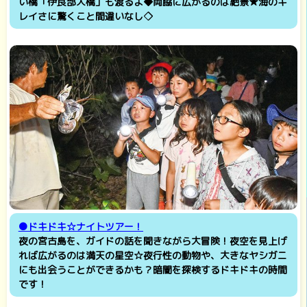
い橋「伊良部大橋」も渡るよ◆両脇に広がるのは絶景★海のキ
レイさに驚くこと間違いなし◇
●ドキドキ☆ナイトツアー！
夜の宮古島を、ガイドの話を聞きながら大冒険！夜空を見上げ
れば広がるのは満天の星空☆夜行性の動物や、大きなヤシガニ
にも出会うことができるかも？暗闇を探検するドキドキの時間
です！