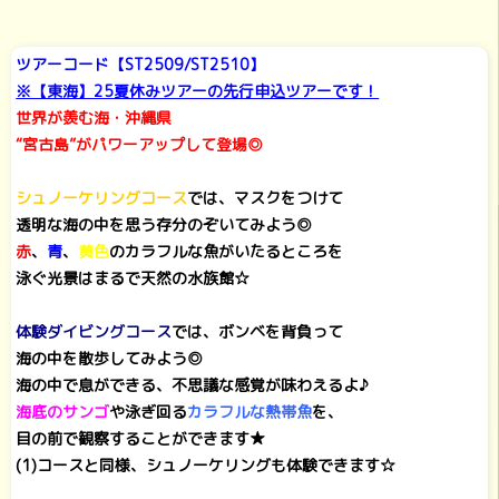
ツアーコード【ST2509/ST2510】
※【東海】25夏休みツアーの先行申込ツアーです！
世界が羨む海・沖縄県
“宮古島”がパワーアップして登場◎
シュノーケリングコース
では、マスクをつけて
透明な海の中を思う存分のぞいてみよう◎
赤
、
青
、
黄色
のカラフルな魚がいたるところを
泳ぐ光景はまるで天然の水族館☆
体験ダイビングコース
では、ボンベを背負って
海の中を散歩してみよう◎
海の中で息ができる、不思議な感覚が味わえるよ♪
海底のサンゴ
や泳ぎ回る
カラフルな熱帯魚
を、
目の前で観察することができます★
(1)コースと同様、シュノーケリングも体験できます☆