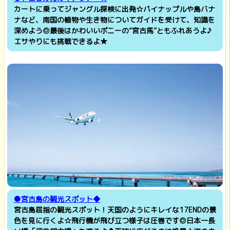
カートに乗ってジャングル探検に出発☆パイナップルや島バナ
ナなど、南国の植物や生き物についてガイドを受けて、知識を
深めよう◎最後はかわいいポニーの“宮古馬”ともふれあうよ♪
エサやりにも挑戦できるよ★
●宮古島の観光スポット◆
宮古島屈指の観光スポット！天国のようにキレイな17ENDの景
色を見に行くよ☆飛行機が飛び立つ様子は圧巻です◎日本一長