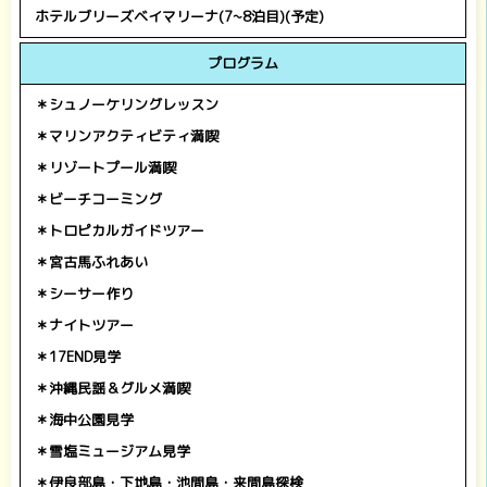
ホテルブリーズベイマリーナ(7~8泊目)(予定)
プログラム
＊シュノーケリングレッスン
＊マリンアクティビティ満喫
＊リゾートプール満喫
＊ビーチコーミング
＊トロピカルガイドツアー
＊宮古馬ふれあい
＊シーサー作り
＊ナイトツアー
＊17END見学
＊沖縄民謡＆グルメ満喫
＊海中公園見学
＊雪塩ミュージアム見学
＊伊良部島・下地島・池間島・来間島探検