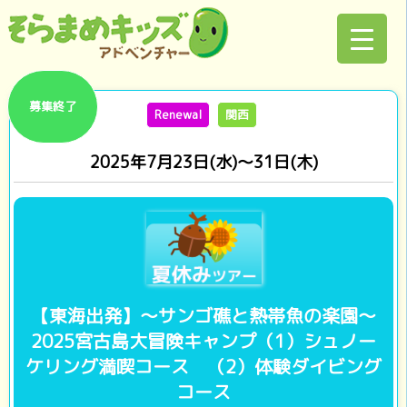
募集終了
Renewal
関西
2025年7月23日(水)～31日(木)
【東海出発】～サンゴ礁と熱帯魚の楽園～
2025宮古島大冒険キャンプ（1）シュノー
ケリング満喫コース （2）体験ダイビング
コース