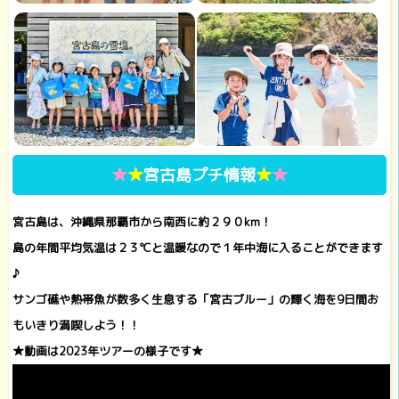
★
★
宮古島プチ情報
★
★
宮古島は、沖縄県那覇市から南西に約２９０km！
島の年間平均気温は２３℃と温暖なので１年中海に入ることができます
♪
サンゴ礁や熱帯魚が数多く生息する「宮古ブルー」の輝く海を9日間お
もいきり満喫しよう！！
★動画は2023年ツアーの様子です★