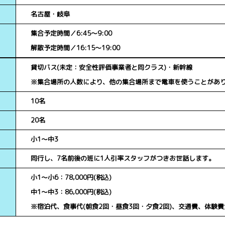
名古屋・岐阜
集合予定時間／6:45～9:00
解散予定時間／16:15～19:00
貸切バス(未定：安全性評価事業者と同クラス)・新幹線
※集合場所の人数により、他の集合場所まで電車を使うことがあ
10名
20名
小1～中3
同行し、7名前後の班に1人引率スタッフがつきお世話します。
小1～小6：78,000円(税込)
中1～中3：86,000円(税込)
※宿泊代、食事代(朝食2回・昼食3回・夕食2回)、交通費、体験