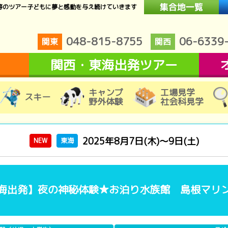
等のツアー子どもに夢と感動を与え続けていきます
048-815-8755
06-6339
関東
関西
関西・東海出発ツアー
キャンプ
工場見学
スキー
野外体験
社会科見学
2025年8月7日(木)～9日(土)
NEW
東海
海出発】夜の神秘体験★お泊り水族館 島根マリンキ