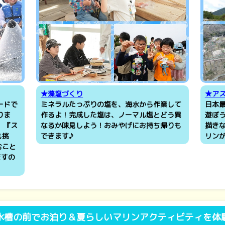
★藻塩づくり
★ア
ードで
ミネラルたっぷりの塩を、海水から作業して
日本
りま
作るよ！完成した塩は、ノーマル塩とどう異
遊ぼう
、『ス
なるか味見しよう！おみやげにお持ち帰りも
描き
も挑
できます♪
リン
むこと
ますの
水槽の前でお泊り＆夏らしいマリンアクティビティを体