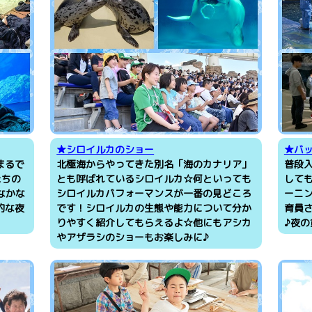
★シロイルカのショー
★バ
まるで
北極海からやってきた別名「海のカナリア」
普段
たちの
とも呼ばれているシロイルカ☆何といっても
して
なかな
シロイルカパフォーマンスが一番の見どころ
ーニ
的な夜
です！シロイルカの生態や能力について分か
育員
りやすく紹介してもらえるよ☆他にもアシカ
♪夜
やアザラシのショーもお楽しみに♪