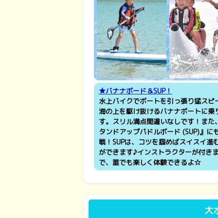
★バナナボード＆SUP！
水上バイクでボートを引っ張り猛スピ
海の上を駆け抜けるバナナボートに乗
す。スリル満点間違いなしです！また
タンドアップパドルボード (SUP)』に
戦！SUPは、コツを掴めばスイスイ進
ができます♪インストラクターが付き
で、誰でも楽しく体験できるよ☆
大