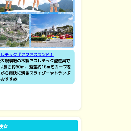
スレチック『アクアスランド』
最大規模級の木製アスレチック型遊具で
♪長さ約60ｍ、落差約16ｍをカーブを
ながら爽快に滑るスライダーやトランポ
がおすすめ！
験☆