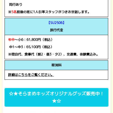
同行あり
※
5名
前後の班に1人引率スタッフがつきお世話します。
【SU2506】
旅行代金
年中
～小6：61,800円（税込）
中1～中3：65,100円（税込）
※宿泊代、食事代（朝2・昼3・夕2）、交通費、体験費込み。
取消料
詳細はこちらをご覧ください。
☆★そらまめキッズオリジナルグッズ販売中！
★☆