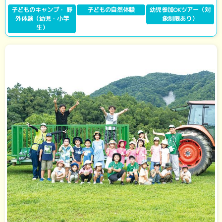
子どものキャンプ・ 野
子どもの自然体験
幼児参加OKツアー（対
外体験（幼児・小学
象制限あり）
生）