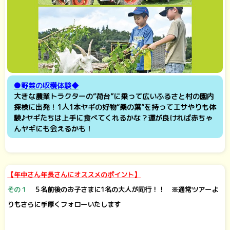
●野菜の収穫体験◆
大きな農業トラクターの“荷台”に乗って広いふるさと村の園内
探検に出発！1人1本ヤギの好物“桑の葉”を持ってエサやりも体
験♪ヤギたちは上手に食べてくれるかな？運が良ければ赤ちゃ
んヤギにも会えるかも！
【年中さん年長さんにオススメのポイント】
その１
５名前後のお子さまに1名の大人が同行！！ ※通常ツアーよ
りもさらに手厚くフォローいたします