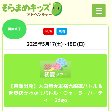
募集終了
NEW
東海
2025年5月17(土)～18日(日)
【東海出発】大白熱★本格光線銃バトル＆
超爽快☆水かけバトル・ウォーターパーテ
ィー 2days