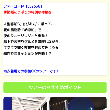
ツアーコード【ES2538】
季節感たっぷりの特別な体験◎
大型客船“さるびあ丸”に乗って、
夏の風物詩「納涼船」で
夜のクルージングへと出発！
船上でお祭りグルメを満喫しながら、
キラキラ輝く夜景を眺めてみよう★
船内ではミッションが発動！？
浴衣着用での参加OKのツアーです♪
ツアーのおすすめポイント