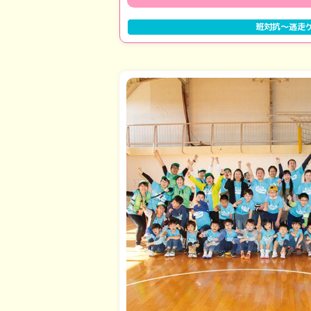
班対抗～逃走