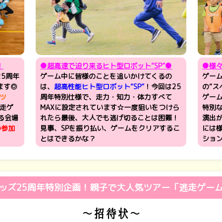
！
●超高速で迫り来るヒト型ロボット“SP”●
●様
5周年
ゲーム中に皆様のことを追いかけてくるの
ゲーム
ます◎
は、
超高性能ヒト型ロボット“SP”
！今回は25
の“ス
ツ
周年特別仕様で、走力・知力・体力すべて
ゲー
走ゲ
MAXに設定されています☆一度狙いをつけら
特別な
る会場
れたら最後、
大人でも逃げ切ることは困難！
演出
の参加
見事、SPを振り払い、ゲームをクリアするこ
には様
とはできるかな？
ショ
ッズ25周年特別企画！親子で大人気ツアー「逃走ゲー
～招待状～