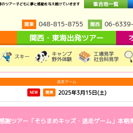
等のツアー子どもに夢と感動を与え続けていきます
048-815-8755
06-6339
関東
関西
関西・東海出発ツアー
キャンプ
工場見学
スキー
野外体験
社会科見学
逃走ゲーム
2025年3月15日(土)
NEW
関東
大感謝ツアー「そらまめキッズ・逃走ゲーム」本格