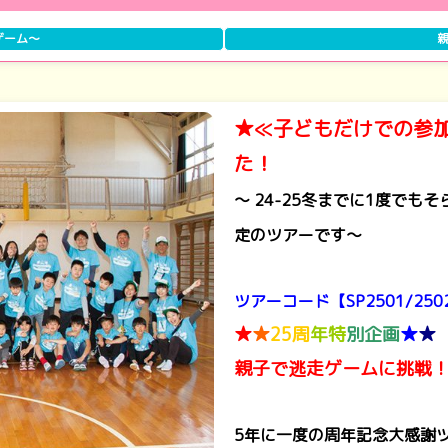
ゲーム～
親
★≪子どもだけでの参加
た！
～ 24-25冬までに1度で
定のツアーです～
ツアーコード【SP2501/250
★
★
25周
年特
別企画
★
★
親子で逃走ゲームに挑戦
5年に一度の周年記念大感謝