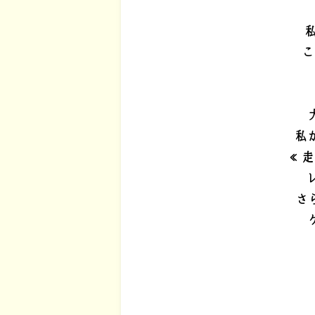
こ
私
≪走
さ