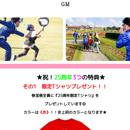
GM
★祝！
25周年
3つ
の特典★
その1 限定Tシャツプレゼント！！
参加者全員に『25周年限定Tシャツ』を
プレゼントしています◎
カラーは
《赤》
！！史上初のカラーとなります★