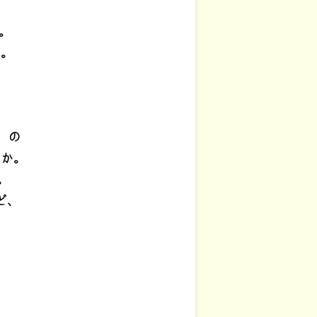
。
か。
。
」の
いか。
。
ど、
。