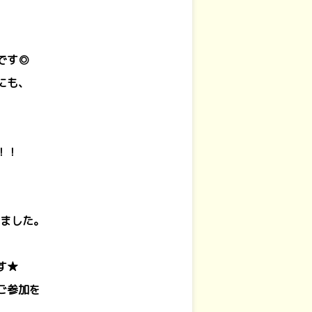
です◎
にも、
！！
しました。
す★
ご参加を