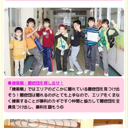
●捜索戦：隠密団を探し出せ！
「捜索戦」ではエリアのどこかに隠れている隠密団を見つけ出
そう！隠密団は隠れるのがとても上手なので、エリアをくまな
く捜索することが勝利のカギです◇仲間と協力して隠密団を全
員見つけ出し、勝利を掴もう◎