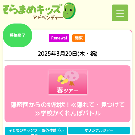
募集終了
Renewal
関東
2025年3月20日(木・祝)
隠密団からの挑戦状！≪隠れて・見つけて
≫学校かくれんぼバトル
子どものキャンプ・ 野外体験（小
オリジナルツアー