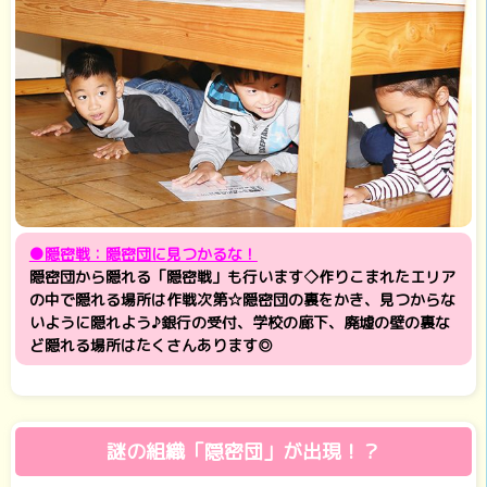
●隠密戦：隠密団に見つかるな！
隠密団から隠れる「隠密戦」も行います◇作りこまれたエリア
の中で隠れる場所は作戦次第☆隠密団の裏をかき、見つからな
いように隠れよう♪銀行の受付、学校の廊下、廃墟の壁の裏な
ど隠れる場所はたくさんあります◎
謎の組織「隠密団」が出現！？