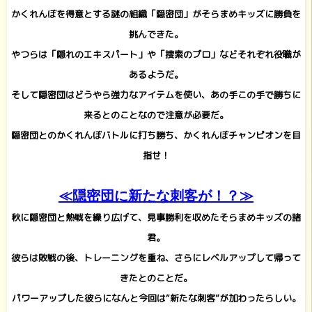
かくれんぼを得意とする謎の組織「隠密団」がそらまめキッズに勝負を
挑んできた。
やつらは「隠れのエキスパート」や「捜索のプロ」などそれぞれ役職が
あるようだ。
そして隠密団はどうやら強力なアイテムを使い、あの手この手で勝ちに
来るとのことなので注意が必要だ。
隠密団とのかくれんぼバトルに打ち勝ち、かくれんぼチャンピオンを目
指せ！
≪隠密団に新たな刺客が！？≫
秋に隠密団と熱戦を繰り広げて、見事勝利を収めたそらまめキッズの諸
君。
彼らは敗戦の後、トレーニングを重ね、さらにレベルアップして帰って
きたとのことだ。
パワーアップした彼らになんと今回は“新たな刺客”が加わったらしい。