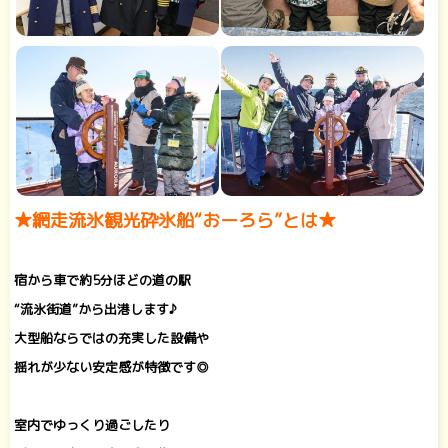
★網走流氷観光砕氷船“おーろら”とは★
宿から車で約5分ほどの道の駅
“流氷街道”から出港します♪
大型船ならではの充実した設備や
揺れが少ない安定感が特徴です◎
室内でゆっくり過ごしたり