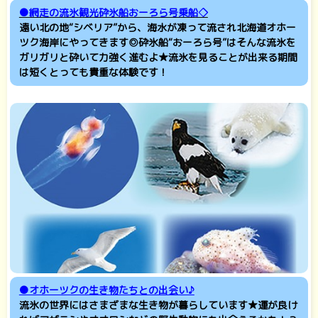
●網走の流氷観光砕氷船おーろら号乗船◇
遠い北の地“シベリア”から、
海水が凍って流され北海道オホー
ツク海岸にやってきます◎砕氷船“おーろら号”はそんな流氷を
ガリガリと砕いて力強く進むよ★流氷を見ることが出来る期間
は短くとっても貴重な体験です！
●オホーツクの生き物たちとの出会い♪
流氷の世界にはさまざまな生き物が暮らしています★運が良け