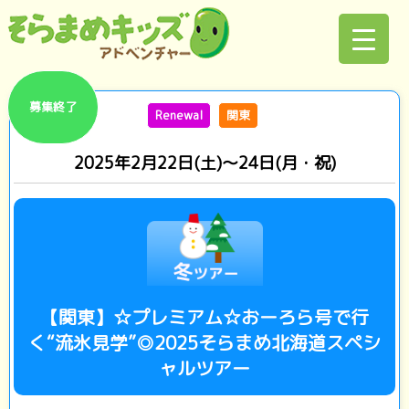
募集終了
Renewal
関東
2025年2月22日(土)～24日(月・祝)
【関東】☆プレミアム☆おーろら号で行
く“流氷見学”◎2025そらまめ北海道スペシ
ャルツアー