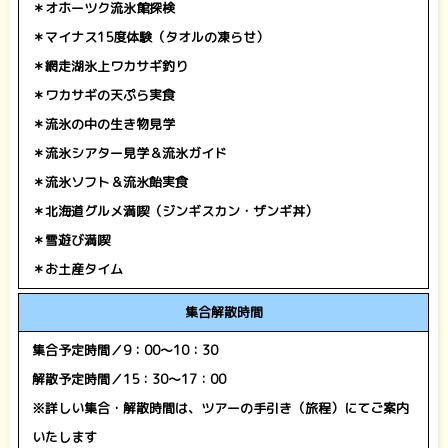
＊オホーツク流氷館探検
＊マイナス15度体験（タオルの凍らせ）
＊網走湖氷上ワカサギ釣り
＊ワカサギの天ぷら実食
＊流氷の中の生き物見学
＊流氷シアター見学＆流氷ガイド
＊流氷ソフト＆流氷飴実食
＊北海道グルメ満喫（ジンギスカン・ザンギ丼）
＊雪遊び満喫
＊お土産タイム
集合解散時間
集合予定時間／9
：00～10：30
解散予定時間／15：30～17：00
※詳しい集合・解散時間は、ツアーの手引き（旅程）にてご案内
いたします