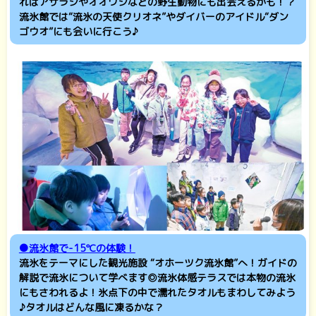
ればアザラシやオオワシなどの野生動物にも出会えるかも！？
流氷館では“流氷の天使クリオネ”やダイバーのアイドル“ダン
ゴウオ”にも会いに行こう♪
●流氷館で-15℃の体験！
流氷をテーマにした観光施設 “オホーツク流氷館”へ！ガイドの
解説で流氷について学べます◎流氷体感テラスでは本物の流氷
にもさわれるよ！氷点下の中で濡れたタオルもまわしてみよう
♪タオルはどんな風に凍るかな？