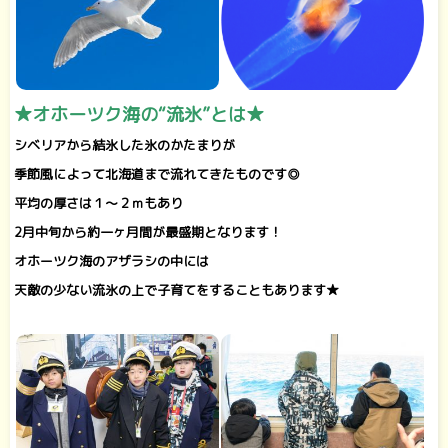
★オホーツク海の“流氷”とは★
シベリアから結氷した氷のかたまりが
季節風によって北海道まで流れてきたものです◎
平均の厚さは１～２ｍもあり
2
月中旬から約一ヶ月間が最盛期となります！
オホーツク海のアザラシの中には
天敵の少ない流氷の上で子育てをすることもあります★