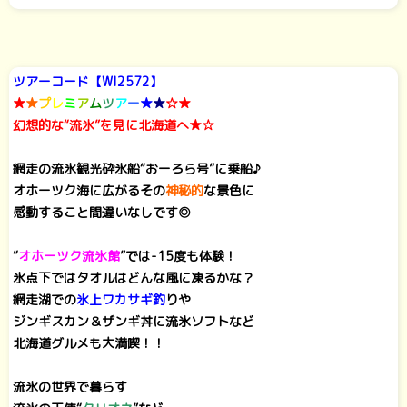
ツアーコード【WI2572】
★
★
プ
レ
ミ
ア
ム
ツ
ア
ー
★
★
☆★
幻想的な“流氷”を見に北海道へ★☆
網走の流氷観光砕氷船“おーろら号”に乗船♪
オホーツク海に広がるその
神秘的
な景色に
感動すること間違いなしです◎
“
オホーツク流氷館
”では-15度も体験！
氷点下ではタオルはどんな風に凍るかな？
網走湖での
氷上ワカサギ釣
りや
ジンギスカン＆ザンギ丼に流氷ソフトなど
北海道グルメも大満喫！！
流氷の世界で暮らす