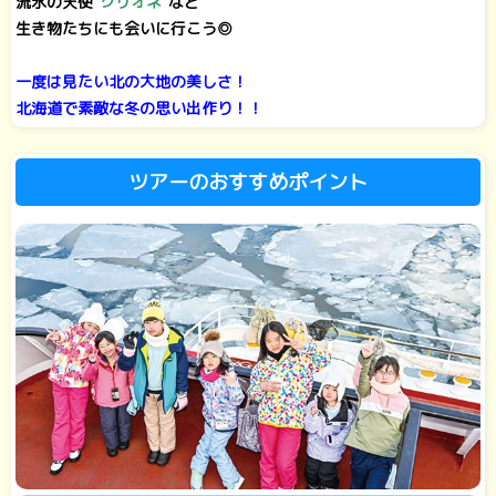
流氷の天使“
クリオネ
”など
生き物たちにも会いに行こう◎
一度は見たい北の大地の美しさ！
北海道で素敵な冬の思い出作り！！
ツアーのおすすめポイント