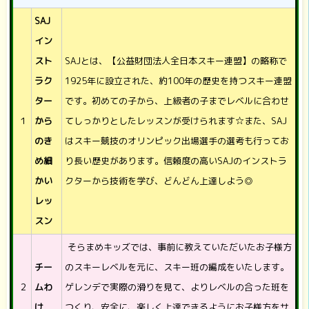
SAJ
イン
スト
SAJとは、【公益財団法人全日本スキー連盟】の略称で
ラク
1925年に設立された、約100年の歴史を持つスキー連盟
ター
です。初めての子から、上級者の子までレベルに合わせ
１
から
てしっかりとしたレッスンが受けられます☆また、SAJ
のき
はスキー競技のオリンピック出場選手の選考も行ってお
め細
り長い歴史があります。信頼度の高いSAJのインストラ
かい
クターから技術を学び、どんどん上達しよう◎
レッ
スン
そらまめキッズでは、事前に教えていただいたお子様方
チー
のスキーレベルを元に、スキー班の編成をいたします。
２
ムわ
ゲレンデで実際の滑りを見て、よりレベルの合った班を
け
つくり、安全に、楽しく上達できるようにお子様方をサ