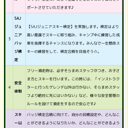
ポートさせていただきます♪
SAJ
ジュ
【SAJジュニアスキー検定】を実施します。検定はより
ニア
高い意識でスキーに取り組み、キャンプ中に練習した成
３
バッ
果を発揮するチャンスになります。みんなで一生懸命ス
ジ検
キーの練習をして、検定合格を目指そう☆。
定
フリー滑走時は、必ずそらまめスタッフがつき、お子さ
ま方とスキーを行います。この時には、「インストラク
安全
４
ターと行ったゲレンデ以外は行かない、そらまめスタッ
体制
フより絶対に先にはいかない」など、様々な安全管理の
ルールを設けて滑走をするので安心です♪
スキ
バッジ検定合格に向けて、自分の目標設定や、どんなこ
ー以
とができるようになりたいか、どんなことができるよう