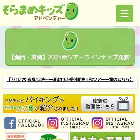
【関西・東海】2025秋ツアーラインナップ発表!!
【7/10(木)お昼12時～一斉お申込受付開始!! 秋ツアー一覧はこちら】