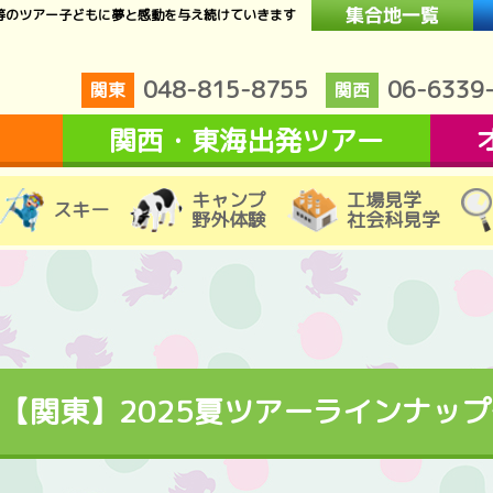
等のツアー子どもに夢と感動を与え続けていきます
048-815-8755
06-6339
関東
関西
関西・東海出発ツアー
キャンプ
工場見学
スキー
野外体験
社会科見学
【関東】2025夏ツアーラインナップ発