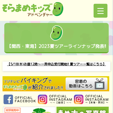
【関西・東海】2023夏ツアーラインナップ発表!!
【5/18(木)お昼12時～一斉申込受付開始!! 夏ツアー一覧はこちら】