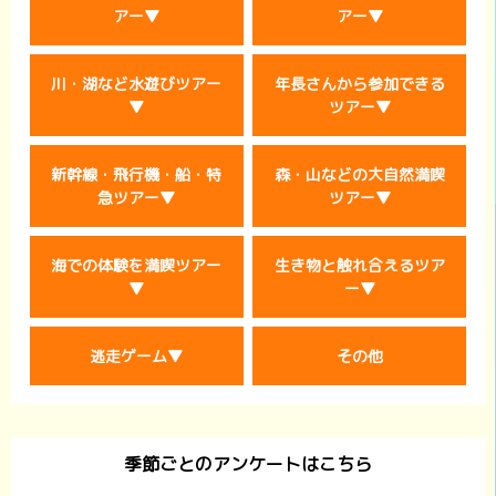
アー▼
アー▼
川・湖など水遊びツアー
年長さんから参加できる
▼
ツアー▼
新幹線・飛行機・船・特
森・山などの大自然満喫
急ツアー▼
ツアー▼
海での体験を満喫ツアー
生き物と触れ合えるツア
▼
ー▼
逃走ゲーム▼
その他
季節ごとのアンケートはこちら