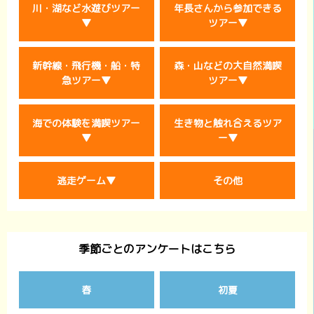
川・湖など水遊びツアー
年長さんから参加できる
▼
ツアー▼
新幹線・飛行機・船・特
森・山などの大自然満喫
急ツアー▼
ツアー▼
海での体験を満喫ツアー
生き物と触れ合えるツア
▼
ー▼
逃走ゲーム▼
その他
季節ごとのアンケートはこちら
春
初夏