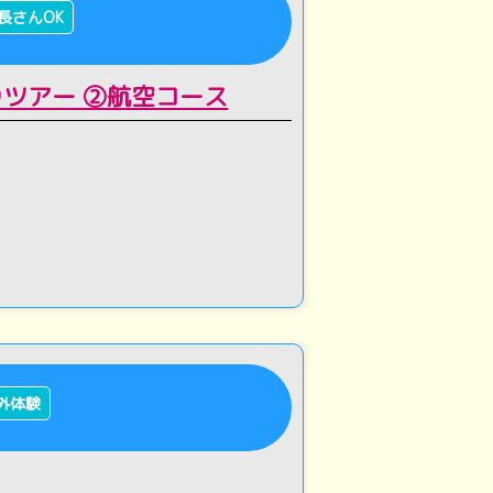
長さんOK
ツアー ②航空コース
外体験