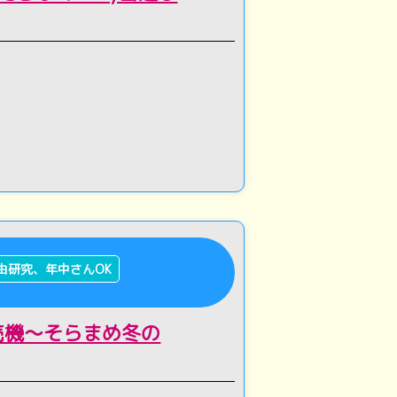
由研究、年中さんOK
売機～そらまめ冬の