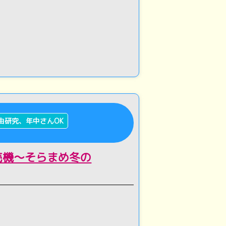
由研究、年中さんOK
売機～そらまめ冬の