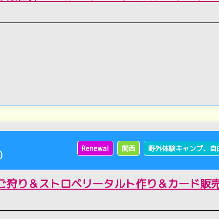
Renewal
関西
野外体験キャンプ、自
)
ご狩り＆ストロベリータルト作り＆カード販