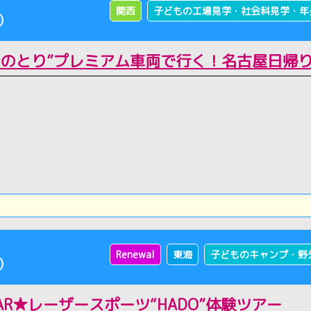
関西
子どもの工場見学・社会科見学・年
)
ひのとり”プレミアム車両で行く！名古屋日帰り
Renewal
東海
子どものキャンプ・野
)
R★レーザースポーツ“HADO”体験ツアー