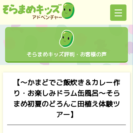
そらまめキッズ評判・お客様の声
【～かまどでご飯炊き＆カレー作
り・お楽しみドラム缶風呂～そら
まめ初夏のどろんこ田植え体験ツ
アー】