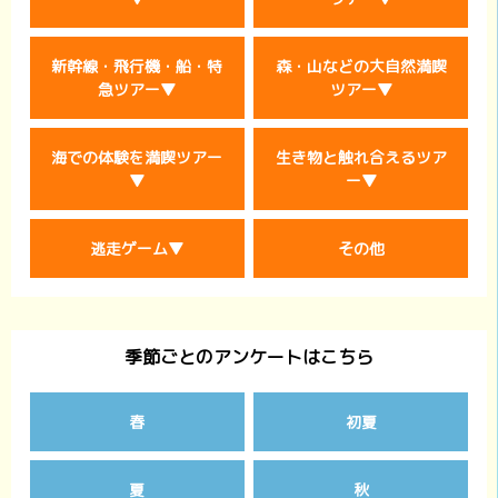
新幹線・飛行機・船・特
森・山などの大自然満喫
急ツアー▼
ツアー▼
海での体験を満喫ツアー
生き物と触れ合えるツア
▼
ー▼
逃走ゲーム▼
その他
季節ごとのアンケートはこちら
春
初夏
夏
秋