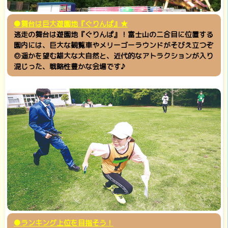
●舞台は巨大遊園地『ぐりんぱ』★
逃走の舞台は遊園地『ぐりんぱ』！富士山の二合目に位置する
園内には、巨大な観覧車やメリーゴーラウンドがそびえ立つぞ
◎遥かを望む雄大な大自然と、近代的なアトラクション
が入り
混じった、戦略性豊かな会場です♪
●ランキング上位を目指そう！