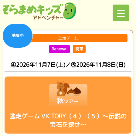
募集中
逃走ゲーム
Renewal
関東
④2026年11月7日(土)／⑤2026年11月8日(日)
逃走ゲーム VICTORY（４）（５）～伝説の
宝石を探せ～