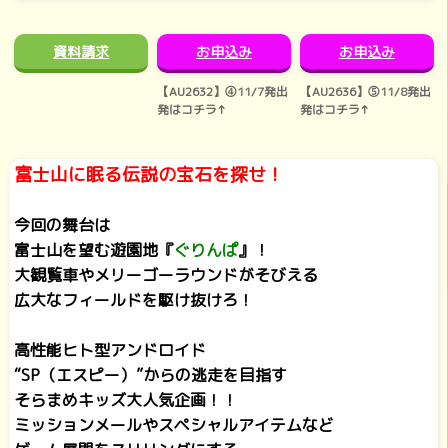
資料請求
お申込み
お申込み
【AU2632】④11/7発出
【AU2636】⑤11/8発出
発はコチラ↑
発はコチラ↑
富士山に眠る伝説の宝石を探せ！
あ
今回の舞台は
富士山を望む遊園地『
ぐりんぱ
』！
大観覧車やメリーゴーラウンドがそびえる
広大なフィールドを駆け抜けろ！
あ
高性能ヒト型アンドロイド
“SP（エスピー）”からの逃走を目指す
そらまめキッズ大人気企画！！
ミッションメールやスペシャルアイテムなど