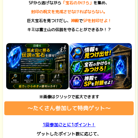
SPから逃げながら
「宝石のかけら」
を集め、
封印の呪文を完成させなければならない。
巨大宝石を見つけだし、
神殿
で
SPを封印せよ！
キミは富士山の伝説を守ることができるか！？
※画像はクリックで拡大できます
～たくさん参加して特典ゲット～
1回参加ごとに1ポイント！
ゲットしたポイント数に応じて、